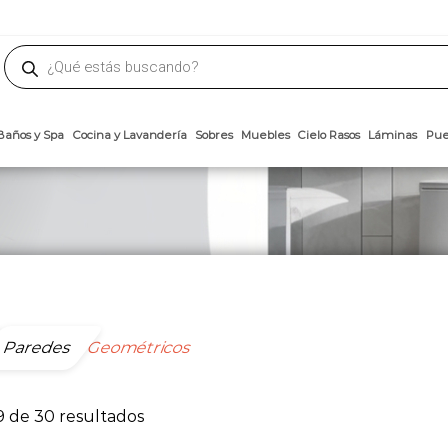
phone
ademateriales.com
304-5450
|
304-5454
|
6618-8185
Búsqueda
de
productos
Arcillas
Baños y Spa
Cocina y Lavandería
Sobres
Muebles
Cielo 
Paredes
Geométricos
Ordenado
9 de 30 resultados
por