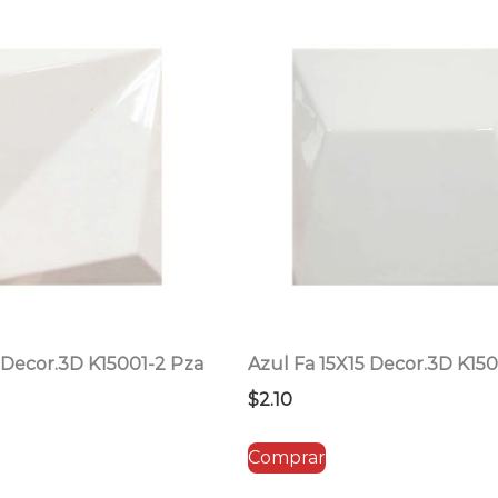
precio:
bajo
a
alto
 Decor.3D K15001-2 Pza
Azul Fa 15X15 Decor.3D K150
$
2.10
Comprar