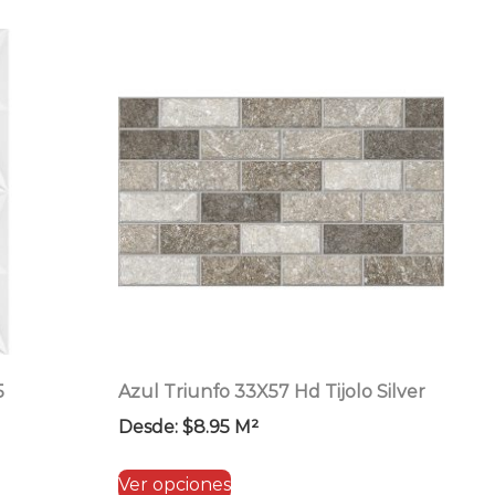
tiene
múltiples
variantes.
Las
opciones
se
pueden
elegir
en
la
página
de
producto
5
Azul Triunfo 33X57 Hd Tijolo Silver
Desde:
$
8.95
M²
Este
Ver opciones