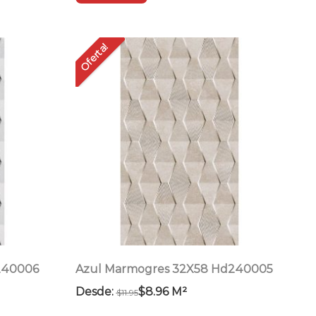
producto
tiene
múltiples
Oferta!
variantes.
Las
opciones
se
pueden
elegir
en
la
página
de
producto
240006
Azul Marmogres 32X58 Hd240005
Desde:
$
8.96
M²
$
11.95