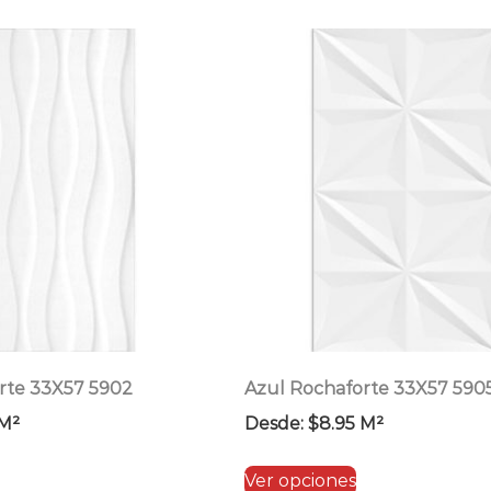
rte 33X57 5902
Azul Rochaforte 33X57 590
M²
Desde:
$
8.95
M²
Este
Este
Ver opciones