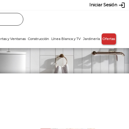
login
Iniciar Sesión
Rasos
Láminas
Puertas y Ventanas
Construcción
Línea Blanca y T