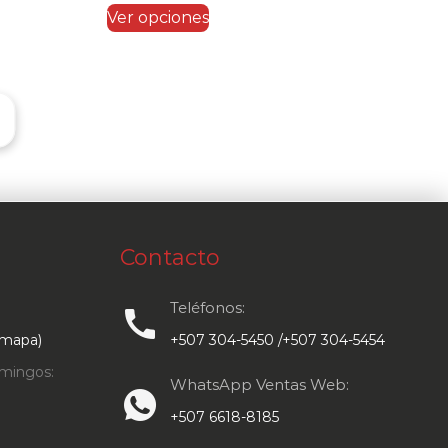
Este
Ver opciones
producto
tiene
múltiples
variantes.
Las
opciones
se
pueden
elegir
Contacto
en
Teléfonos:
la
call
página
 mapa)
+507 304-5450 /+507 304-5454
de
mingos:
WhatsApp Ventas Web:
producto
+507 6618-8185