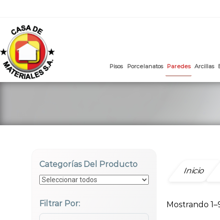
mail
:
ventasweb@casademateriales.com
|
proyectos@cas
Saltar
al
contenido
Pisos
Porcelanatos
Paredes
Categorías Del Producto
Inicio
Filtrar Por:
Mostrando 1–
Sort Products