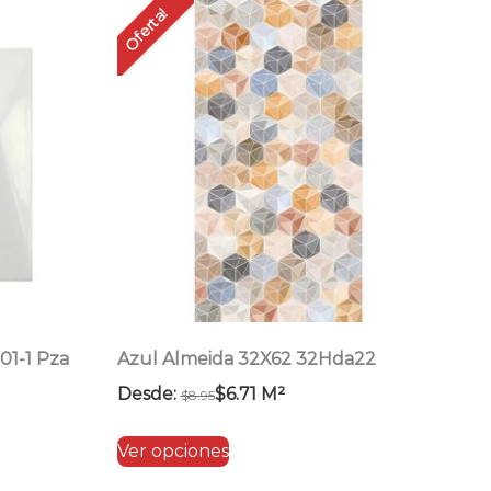
Oferta!
01-1 Pza
Azul Almeida 32X62 32Hda22
Desde:
$
6.71
M²
$
8.95
Este
Ver opciones
producto