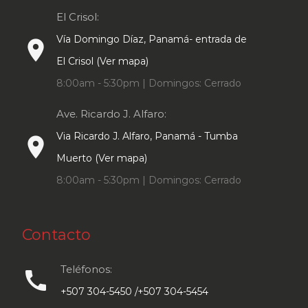
El Crisol:
Vía Domingo Díaz, Panamá- entrada de
place
El Crisol (Ver mapa)
8:00am - 5:30pm | Domingos: Cerrado
Ave. Ricardo J. Alfaro:
Via Ricardo J. Alfaro, Panamá - Tumba
place
Muerto (Ver mapa)
8:00am - 5:30pm | Domingos: Cerrado
Contacto
Teléfonos:
call
+507 304-5450 /+507 304-5454