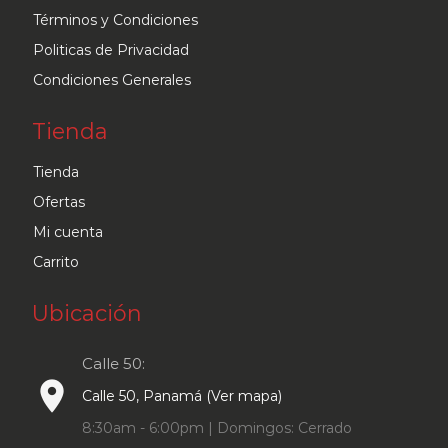
Términos y Condiciones
Politicas de Privacidad
Condiciones Generales
Tienda
Tienda
Ofertas
Mi cuenta
Carrito
Ubicación
Calle 50:
place
Calle 50, Panamá (Ver mapa)
8:30am - 6:00pm | Domingos: Cerrado