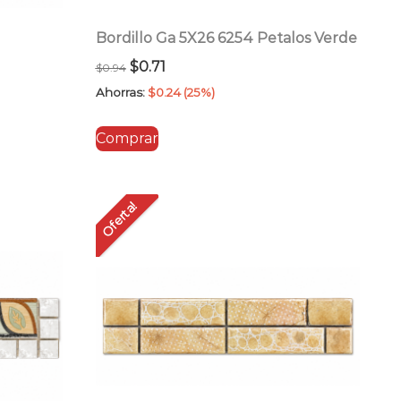
Bordillo Ga 5X26 6254 Petalos Verde
El
El
$
0.71
$
0.94
precio
precio
Ahorras:
$
0.24
(25%)
original
actual
Comprar
era:
es:
$0.94.
$0.71.
Oferta!