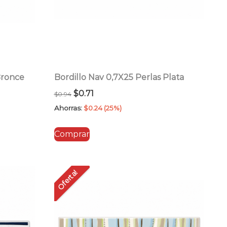
Bronce
Bordillo Nav 0,7X25 Perlas Plata
El
El
$
0.71
$
0.94
precio
precio
Ahorras:
$
0.24
(25%)
original
actual
Comprar
era:
es:
$0.94.
$0.71.
Oferta!