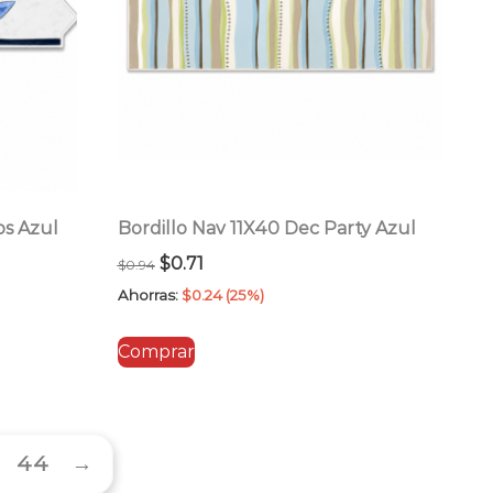
os Azul
Bordillo Nav 11X40 Dec Party Azul
El
El
$
0.71
$
0.94
precio
precio
Ahorras:
$
0.24
(25%)
original
actual
Comprar
era:
es:
$0.94.
$0.71.
44
→