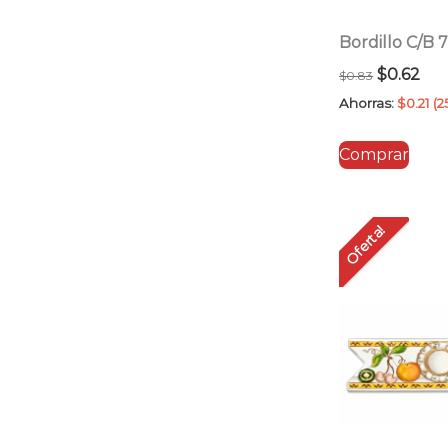
Bordillo C/B
El
El
$
0.62
$
0.83
precio
pre
Ahorras:
$
0.21
(2
original
act
Comprar
era:
es:
$0.83.
$0.
Oferta!