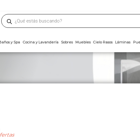
phone
ademateriales.com
304-5450
|
304-5454
|
6618-8185
Búsqueda
de
productos
Arcillas
Baños y Spa
Cocina y Lavandería
Sobres
Muebles
Cielo 
fertas