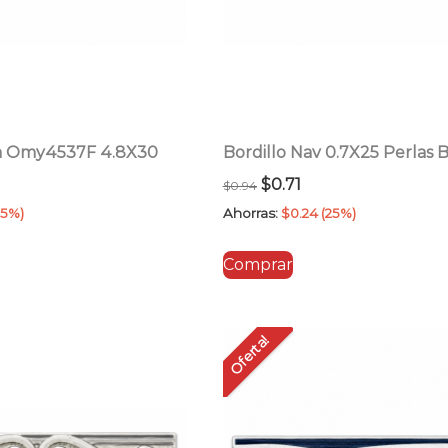
ya Omy4537F 4.8X30
Bordillo Nav 0.7X25 Perlas 
El
El
$
0.71
$
0.94
cio
precio
precio
25%)
Ahorras:
$
0.24
(25%)
ual
original
actual
Comprar
era:
es:
1.
$0.94.
$0.71.
Oferta!