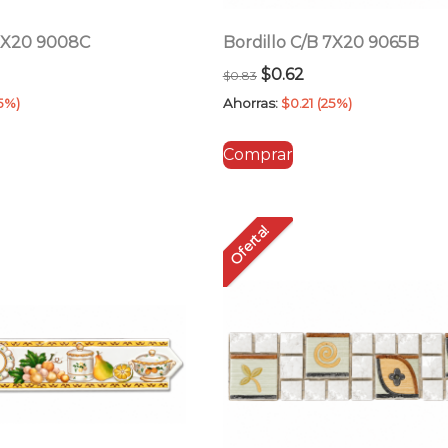
 7X20 9008C
Bordillo C/B 7X20 9065B
El
El
$
0.62
$
0.83
cio
precio
precio
5%)
Ahorras:
$
0.21
(25%)
ual
original
actual
Comprar
era:
es:
62.
$0.83.
$0.62.
Oferta!