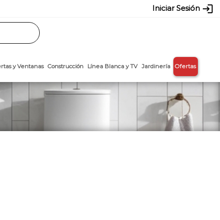
login
Iniciar Sesión
Rasos
Láminas
Puertas y Ventanas
Construcción
Línea Blanca y T