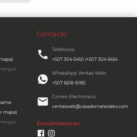
Contacto
Teléfonos:
call
 mapa)
+507 304-5450 /+507 304-5454
mingos:
WhatsApp Ventas Web:
+507 6618-8185
Correo Electronico:
email
anamá-
ventasweb@casademateriales.com
Ver mapa)
mingos:
Encuéntranos en: