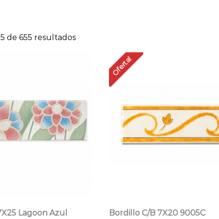
Ordenado
5 de 655 resultados
por
Oferta!
precio:
bajo
a
alto
 7X25 Lagoon Azul
Bordillo C/B 7X20 9005C