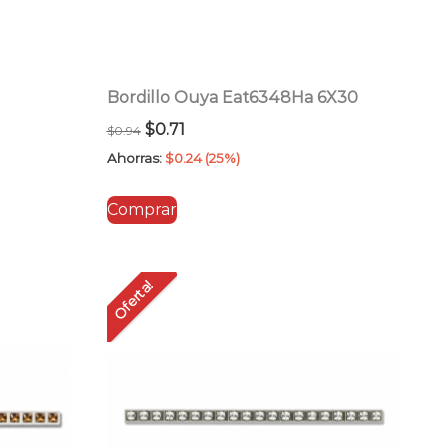
Bordillo Ouya Eat6348Ha 6X30
El
El
$
0.71
$
0.94
precio
precio
Ahorras:
$
0.24
(25%)
original
actual
Comprar
era:
es:
$0.94.
$0.71.
Oferta!