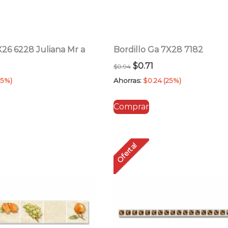
X26 6228 Juliana Mr a
Bordillo Ga 7X28 7182
El
El
$
0.71
$
0.94
cio
precio
precio
25%)
Ahorras:
$
0.24
(25%)
ual
original
actual
Comprar
era:
es:
1.
$0.94.
$0.71.
Oferta!