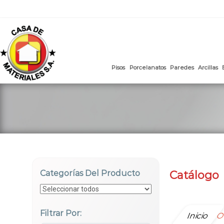
mail
:
ventasweb@casademateriales.com
|
proyectos@cas
Saltar
al
contenido
Pisos
Porcelanatos
Paredes
Categorías Del Producto
Catálogo
Filtrar Por:
Inicio
O