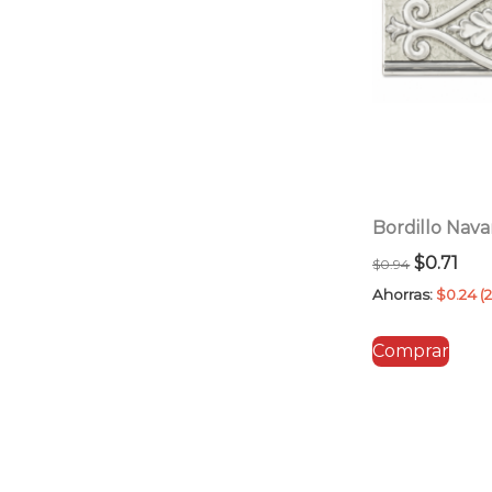
Bordillo Nava
El
El
$
0.71
$
0.94
precio
pre
Ahorras:
$
0.24
(
original
act
Comprar
era:
es:
$0.94.
$0.7