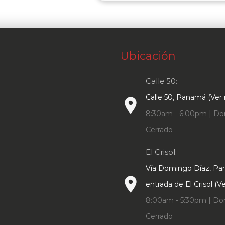
Ubicación
Calle 50:
Calle 50, Panamá (Ver
place
8:30am - 6:00pm | Do
Cerrado
El Crisol:
Vía Domingo Díaz, P
place
entrada de El Crisol (
8:00am - 5:30pm | Do
Cerrado