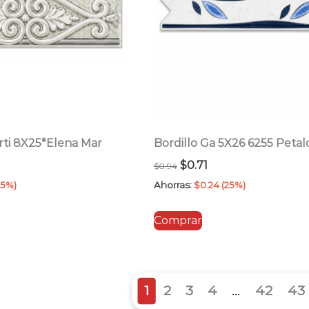
rti 8X25*Elena Mar
Bordillo Ga 5X26 6255 Petal
El
El
$
0.71
$
0.94
cio
precio
precio
25%)
Ahorras:
$
0.24
(25%)
ual
original
actual
Comprar
era:
es:
1.
$0.94.
$0.71.
1
2
3
4
…
42
43