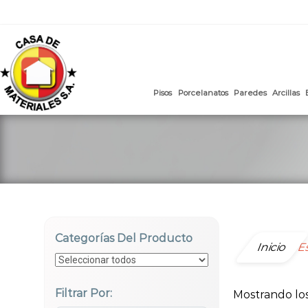
mail
:
ventasweb@casademateriales.com
|
proyectos@cas
Saltar
al
contenido
Pisos
Porcelanatos
Paredes
Categorías Del Producto
Inicio
E
Filtrar Por:
Mostrando los