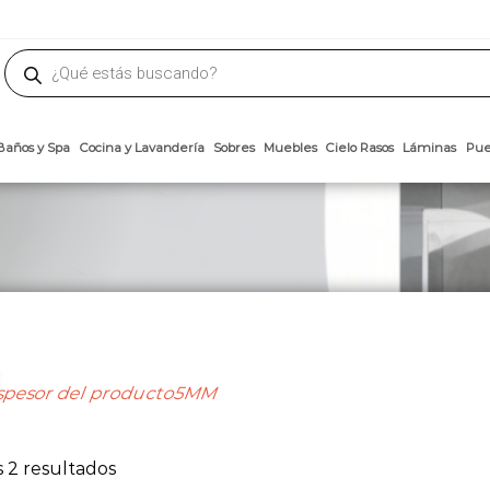
phone
ademateriales.com
304-5450
|
304-5454
|
6618-8185
Búsqueda
de
productos
Arcillas
Baños y Spa
Cocina y Lavandería
Sobres
Muebles
Cielo 
spesor del producto5MM
Ordenado
 2 resultados