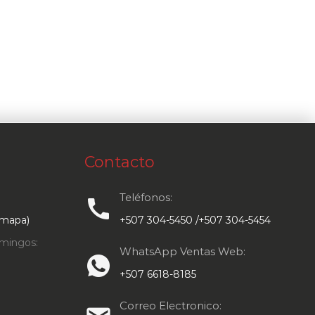
Contacto
Teléfonos:
call
 mapa)
+507 304-5450 /+507 304-5454
mingos:
WhatsApp Ventas Web:
+507 6618-8185
Correo Electronico: