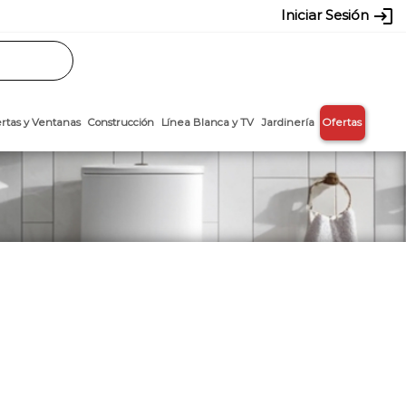
login
Iniciar Sesión
Rasos
Láminas
Puertas y Ventanas
Construcción
Línea Blanca y T