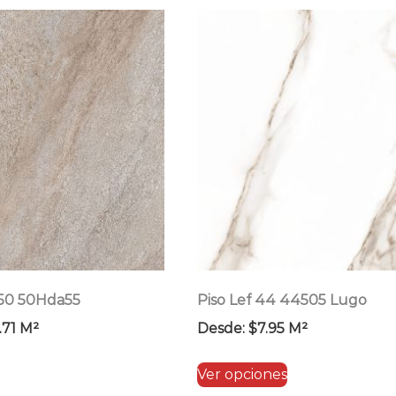
por
precio:
bajo
a
alto
 50 50Hda55
Piso Lef 44 44505 Lugo
.71
M²
Desde:
$
7.95
M²
Este
Este
Ver opciones
producto
producto