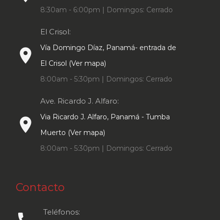
8:30am - 6:00pm | Domingos: Cerrado
El Crisol:
Vía Domingo Díaz, Panamá- entrada de
place
El Crisol (Ver mapa)
8:00am - 5:30pm | Domingos: Cerrado
Ave. Ricardo J. Alfaro:
Via Ricardo J. Alfaro, Panamá - Tumba
place
Muerto (Ver mapa)
8:00am - 5:30pm | Domingos: Cerrado
Contacto
Teléfonos: