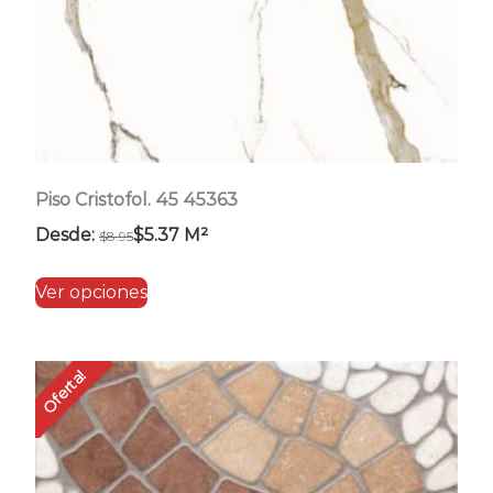
página
de
producto
Piso Cristofol. 45 45363
Desde:
$
5.37
M²
$
8.95
Este
Ver opciones
producto
tiene
múltiples
Oferta!
variantes.
Las
opciones
se