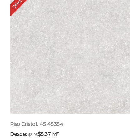
Oferta!
precio:
bajo
a
alto
Piso Cristof. 45 45354
Desde:
$
5.37
M²
$
8.95