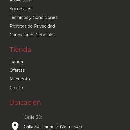
Proyectos
la
Sucursales
página
Términos y Condiciones
de
Politicas de Privacidad
producto
Condiciones Generales
Tienda
Tienda
Ofertas
Mi cuenta
Carrito
Ubicación
Calle 50:
place
Calle 50, Panamá (Ver mapa)