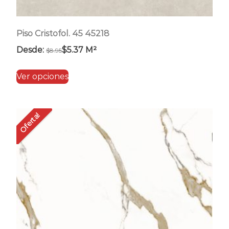
Piso Cristofol. 45 45218
Desde:
$
5.37
M²
$
8.95
Este
Ver opciones
producto
tiene
múltiples
Oferta!
variantes.
Las
opciones
se
pueden
elegir
en
la