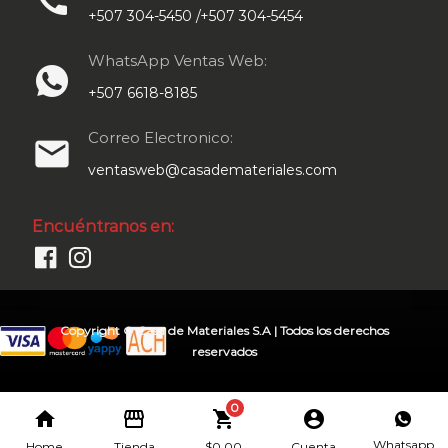
call
+507 304-5450 /+507 304-5454
WhatsApp Ventas Web:
+507 6618-8185
Correo Electronico:
email
ventasweb@casademateriales.com
Encuéntranos en:
Copyright © Casa de Materiales S.A | Todos los derechos
reservados
0
home
storefront
shopping_cart
account_circle
Whatsapp
Home
Tienda
$
0.00
Cuenta