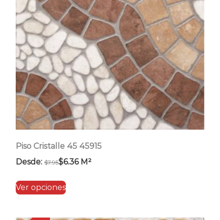
pueden
elegir
en
la
página
de
producto
Piso Cristalle 45 45915
Desde:
$
6.36
M²
$
7.95
Este
Ver opciones
producto
tiene