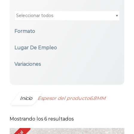
Seleccionar todos
Formato
Seleccionar todos
Lugar De Empleo
Seleccionar todos
Variaciones
Seleccionar todos
Inicio
Espesor del producto6.8MM
Ordenado
Mostrando los 6 resultados
por