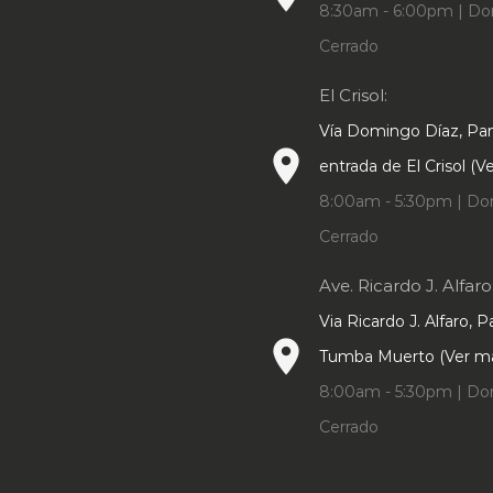
8:30am - 6:00pm | Do
producto
producto
Cerrado
El Crisol:
Vía Domingo Díaz, P
place
entrada de El Crisol (
8:00am - 5:30pm | Do
Cerrado
Ave. Ricardo J. Alfaro
Via Ricardo J. Alfaro, 
place
Tumba Muerto (Ver m
8:00am - 5:30pm | Do
Cerrado