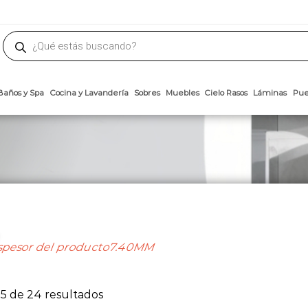
phone
ademateriales.com
304-5450
|
304-5454
|
6618-8185
Búsqueda
de
productos
Arcillas
Baños y Spa
Cocina y Lavandería
Sobres
Muebles
Cielo 
spesor del producto7.40MM
Ordenado
5 de 24 resultados