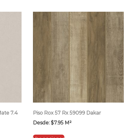
tiene
múltiples
variantes.
Las
opciones
se
pueden
elegir
en
la
página
de
producto
Mate 7.4
Piso Rox 57 Rx 59099 Dakar
Desde:
$
7.95
M²
Este