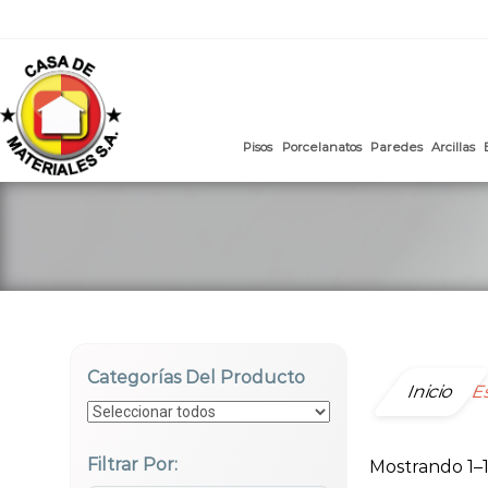
mail
:
ventasweb@casademateriales.com
|
proyectos@cas
Saltar
al
contenido
Pisos
Porcelanatos
Paredes
Categorías Del Producto
Inicio
E
Filtrar Por:
Mostrando 1–1