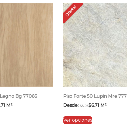
por
Oferta!
precio:
bajo
a
alto
0 Legno Bg 77066
Piso Forte 50 Lupin Mre 777
.71
M²
Desde:
$
6.71
M²
$
8.95
Este
Este
Ver opciones
producto
producto