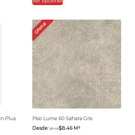
Ver opciones
producto
tiene
múltiples
Oferta!
variantes.
Las
opciones
se
pueden
elegir
en
la
página
de
producto
an Plus
Piso Lume 60 Sahara Gris
Desde:
$
8.46
M²
$
9.95