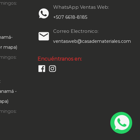
de
mingos:
WhatsApp Ventas Web:
producto
+507 6618-8185
Correo Electronico:
email
anamá-
ventasweb@casademateriales.com
Ver mapa)
mingos:
Encuéntranos en:
:
Panamá -
apa)
mingos: