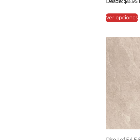
Desde:
$
8.95
Ver opciones
Piso Lef 54 5