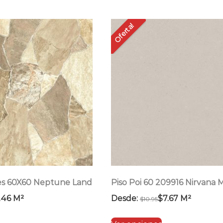
tiene
tiene
múltiples
múltiples
Oferta!
variantes.
variantes.
Las
Las
opciones
opciones
se
se
pueden
pueden
elegir
elegir
en
en
la
la
página
página
de
de
producto
producto
es 60X60 Neptune Land
Piso Poi 60 209916 Nirvana 
.46
M²
Desde:
$
7.67
M²
$
10.95
Este
Este