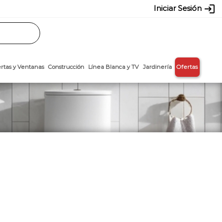
login
Iniciar Sesión
Rasos
Láminas
Puertas y Ventanas
Construcción
Línea Blanca y T