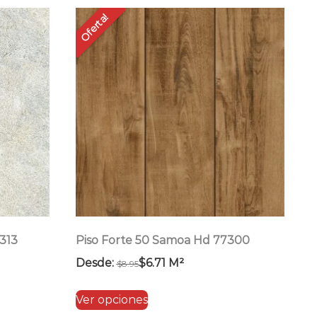
Oferta!
313
Piso Forte 50 Samoa Hd 77300
Desde:
$
6.71
M²
$
8.95
Este
Ver opciones
producto