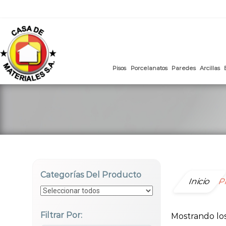
mail
:
ventasweb@casademateriales.com
|
proyectos@cas
Saltar
al
contenido
Pisos
Porcelanatos
Paredes
Categorías Del Producto
Inicio
P
Filtrar Por:
Mostrando los