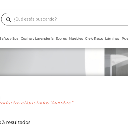
phone
ademateriales.com
304-5450
|
304-5454
|
6618-8185
Búsqueda
de
productos
Arcillas
Baños y Spa
Cocina y Lavandería
Sobres
Muebles
Cielo 
roductos etiquetados “Alambre”
Ordenado
 3 resultados