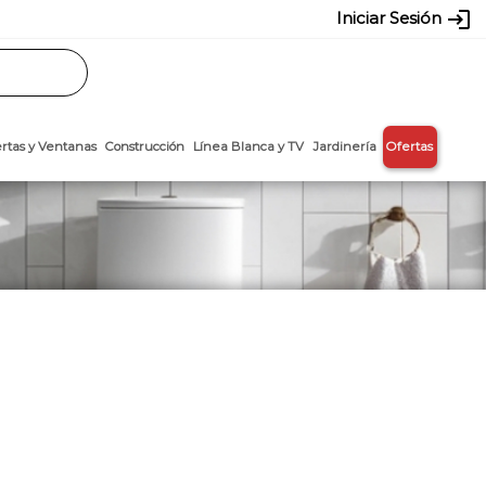
login
Iniciar Sesión
Rasos
Láminas
Puertas y Ventanas
Construcción
Línea Blanca y T