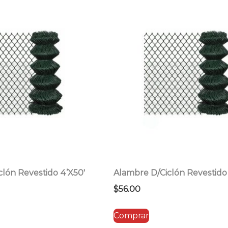
por
precio:
bajo
a
alto
lón Revestido 4’X50′
Alambre D/Ciclón Revestid
$
56.00
Comprar