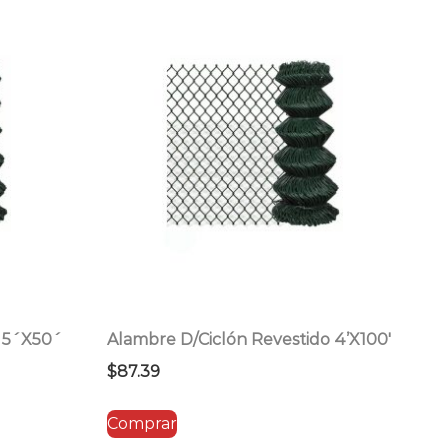
o 5´X50´
Alambre D/Ciclón Revestido 4’X100′
$
87.39
Comprar