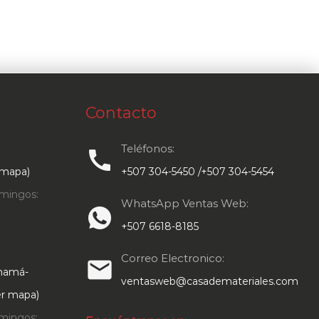
Contacto
Teléfonos:
call
 mapa)
+507 304-5450 /+507 304-5454
mingos:
WhatsApp Ventas Web:
+507 6618-8185
Correo Electronico:
email
anamá-
ventasweb@casademateriales.com
Ver mapa)
mingos: