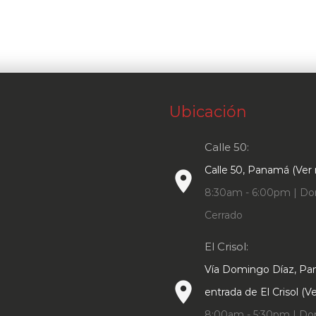
Ubicación
Calle 50:
Calle 50, Panamá (Ver
place
8:30am - 6:00pm | Do
Cerrado
El Crisol:
Vía Domingo Díaz, P
place
entrada de El Crisol (
8:00am - 5:30pm | Do