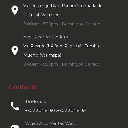
Vía Domingo Díaz, Panamá- entrada de
place
El Crisol (Ver mapa)
8:00am - 5:30pm | Domingos: Cerrado
Ave. Ricardo J. Alfaro:
Via Ricardo J. Alfaro, Panamá - Tumba
place
Muerto (Ver mapa)
8:00am - 5:30pm | Domingos: Cerrado
Contacto
Teléfonos:
call
+507 304-5450 /+507 304-5454
WhatsApp Ventas Web: