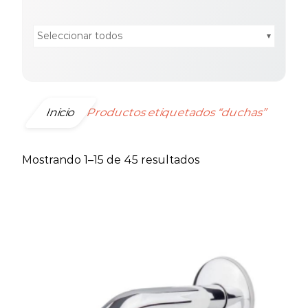
Seleccionar todos
Inicio
Productos etiquetados “duchas”
Ordenado
Mostrando 1–15 de 45 resultados
por
precio:
bajo
a
alto