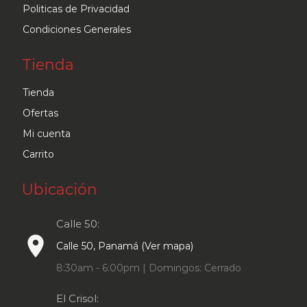
Politicas de Privacidad
Condiciones Generales
Tienda
Tienda
Ofertas
Mi cuenta
Carrito
Ubicación
Calle 50:
place
Calle 50, Panamá (Ver mapa)
8:30am - 6:00pm | Domingos: Cerrado
El Crisol: