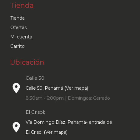
Tienda
Tienda
Ofertas
Mi cuenta
Carrito
Ubicación
Calle 50:
place
Calle 50, Panamá (Ver mapa)
8:30am - 6:00pm | Domingos: Cerrado
El Crisol:
Vía Domingo Díaz, Panamá- entrada de
place
El Crisol (Ver mapa)