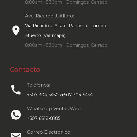
8:00am - 5:30pm | Domingos: Cerrado
Ave. Ricardo J. Alfaro:
Via Ricardo J. Alfaro, Panamá - Tumba
place
Muerto (Ver mapa)
8:00am - 5:30pm | Domingos: Cerrado
Contacto
Teléfonos:
call
+507 304-5450 /+507 304-5454
WhatsApp Ventas Web:
+507 6618-8185
Correo Electronico:
email