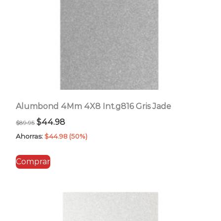
Alumbond 4Mm 4X8 Int.g816 Gris Jade
El
El
$
44.98
$
89.95
precio
precio
Ahorras:
$
44.98
(50%)
original
actual
Comprar
era:
es:
$89.95.
$44.98.