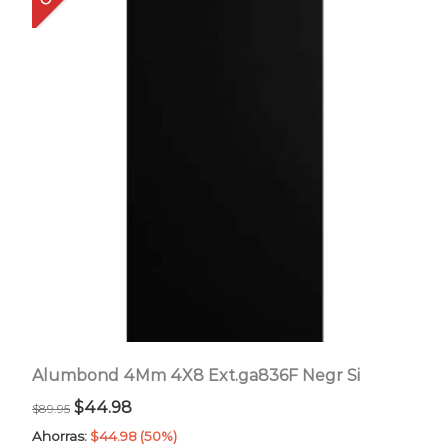
Alumbond 4Mm 4X8 Ext.ga836F Negr Si
El
El
$
44.98
$
89.95
precio
precio
Ahorras:
$
44.98
(50%)