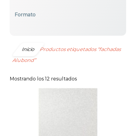
Formato
Seleccionar todos
Inicio
Productos etiquetados “fachadas
Alubond”
Ordenado
Mostrando los 12 resultados
por
precio:
bajo
a
alto