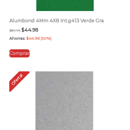
Alumbond 4Mm 4X8 Int.g413 Verde Gra
El
El
$
44.98
$
89.95
precio
precio
Ahorras:
$
44.98
(50%)
original
actual
Comprar
era:
es:
$89.95.
$44.98.
Oferta!