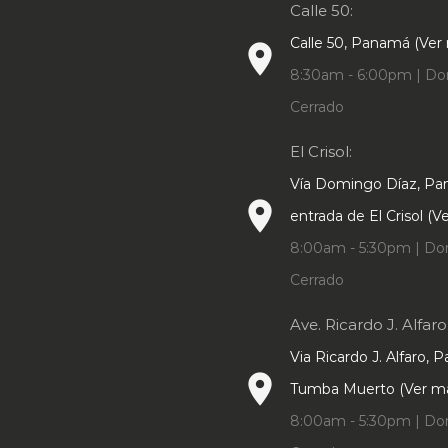
Calle 50:
Calle 50, Panamá (Ver
place
8:30am - 6:00pm | Do
Cerrado
El Crisol:
Vía Domingo Díaz, P
place
entrada de El Crisol (
8:00am - 5:30pm | Do
Cerrado
Ave. Ricardo J. Alfaro
Via Ricardo J. Alfaro, 
place
Tumba Muerto (Ver m
8:00am - 5:30pm | Do