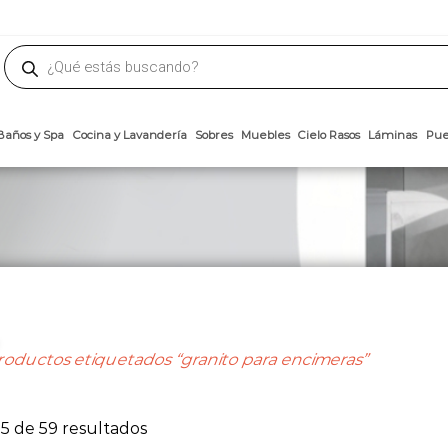
phone
ademateriales.com
304-5450
|
304-5454
|
6618-8185
Búsqueda
de
productos
Arcillas
Baños y Spa
Cocina y Lavandería
Sobres
Muebles
Cielo 
oductos etiquetados “granito para encimeras”
Ordenado
5 de 59 resultados