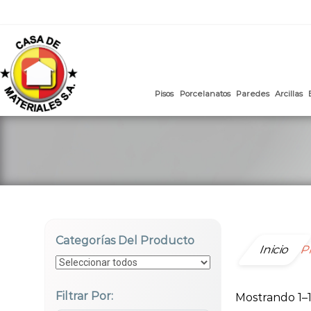
mail
:
ventasweb@casademateriales.com
|
proyectos@cas
Saltar
al
contenido
Pisos
Porcelanatos
Paredes
Categorías Del Producto
Inicio
Pr
Filtrar Por:
Mostrando 1–1