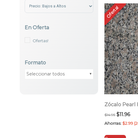
Sort Products
Oferta!
En Oferta
Ofertas!
Formato
Seleccionar todos
Zócalo Pearl
El
El
$
11.96
$
14.95
precio
pre
Ahorras:
$
2.99
(
original
act