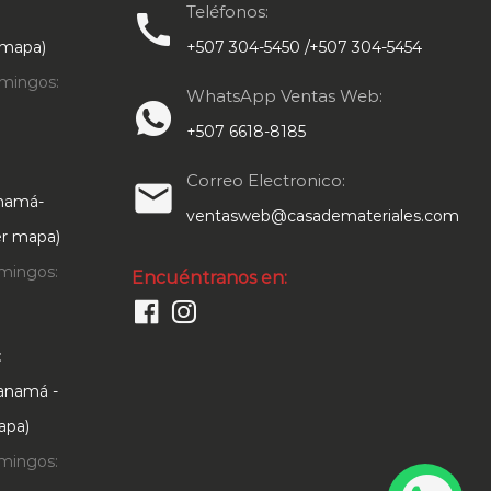
Teléfonos:
call
 mapa)
+507 304-5450 /+507 304-5454
mingos:
WhatsApp Ventas Web:
+507 6618-8185
Correo Electronico:
email
anamá-
ventasweb@casademateriales.com
Ver mapa)
mingos:
Encuéntranos en:
:
Panamá -
apa)
mingos: