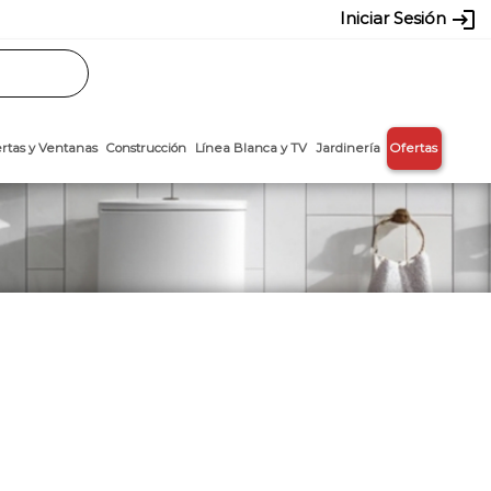
login
Iniciar Sesión
Rasos
Láminas
Puertas y Ventanas
Construcción
Línea Blanca y T