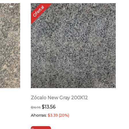
Oferta!
Zócalo New Gray 200X12
El
El
$
13.56
$
16.95
precio
precio
Ahorras:
$
3.39
(20%)
original
actual