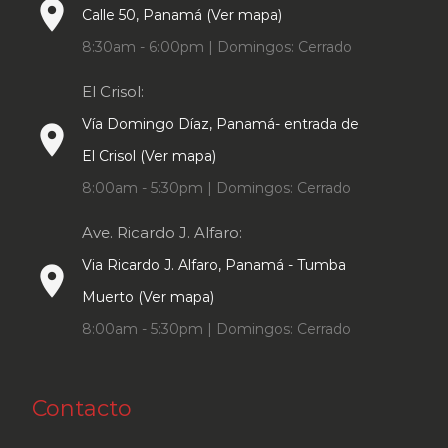
place
Calle 50, Panamá (Ver mapa)
8:30am - 6:00pm | Domingos: Cerrado
El Crisol:
Vía Domingo Díaz, Panamá- entrada de
place
El Crisol (Ver mapa)
8:00am - 5:30pm | Domingos: Cerrado
Ave. Ricardo J. Alfaro:
Via Ricardo J. Alfaro, Panamá - Tumba
place
Muerto (Ver mapa)
8:00am - 5:30pm | Domingos: Cerrado
Contacto