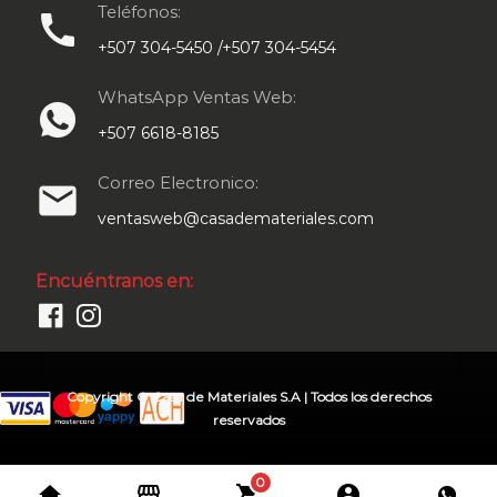
Teléfonos:
call
+507 304-5450 /+507 304-5454
WhatsApp Ventas Web:
+507 6618-8185
Correo Electronico:
email
ventasweb@casademateriales.com
Encuéntranos en:
Copyright © Casa de Materiales S.A | Todos los derechos
reservados
0
home
storefront
shopping_cart
account_circle