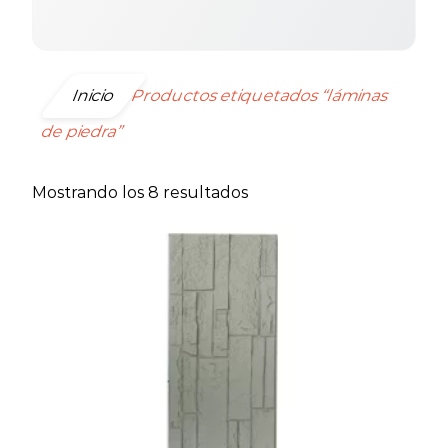
Inicio
Productos etiquetados “láminas
de piedra”
Ordenado
Mostrando los 8 resultados
por
precio:
bajo
a
alto