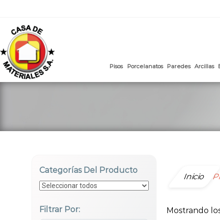
mail
:
ventasweb@casademateriales.com
|
proyectos@cas
Saltar
al
contenido
Pisos
Porcelanatos
Paredes
Categorías Del Producto
Inicio
P
Filtrar Por:
Mostrando los