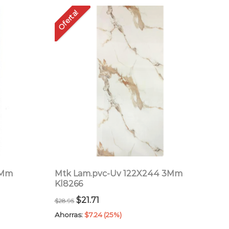
Oferta!
3Mm
Mtk Lam.pvc-Uv 122X244 3Mm
Kl8266
El
El
$
21.71
$
28.95
precio
precio
Ahorras:
$
7.24
(25%)
original
actual