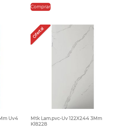
Comprar
era:
es:
$28.95.
$21.71.
Oferta!
3Mm Uv4
Mtk Lam.pvc-Uv 122X244 3Mm
Kl8228