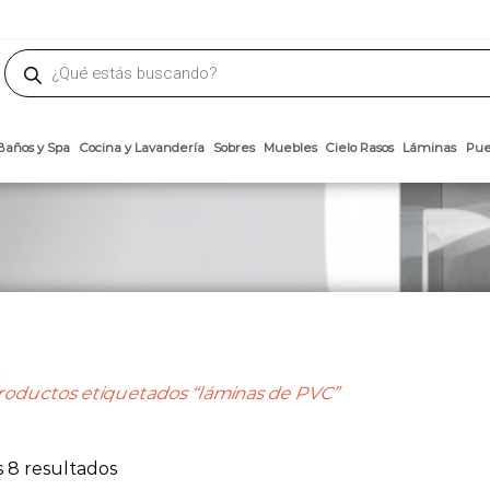
phone
ademateriales.com
304-5450
|
304-5454
|
6618-8185
Búsqueda
de
productos
Arcillas
Baños y Spa
Cocina y Lavandería
Sobres
Muebles
Cielo 
roductos etiquetados “láminas de PVC”
Ordenado
 8 resultados