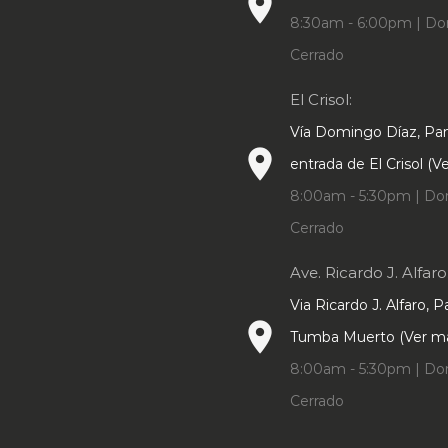
place
8:30am - 6:00pm | Do
Cerrado
El Crisol:
Vía Domingo Díaz, P
place
entrada de El Crisol (
8:00am - 5:30pm | Do
Cerrado
Ave. Ricardo J. Alfaro
Via Ricardo J. Alfaro, 
place
Tumba Muerto (Ver m
8:00am - 5:30pm | Do
Cerrado