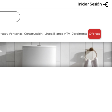
login
Iniciar Sesión
Rasos
Láminas
Puertas y Ventanas
Construcción
Línea Blanca y T