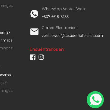
mingos:
WhatsApp Ventas Web:
+507 6618-8185
Correo Electronico:
email
anamá-
ventasweb@casademateriales.com
Ver mapa)
mingos:
Encuéntranos en:
:
Panamá -
apa)
mingos: