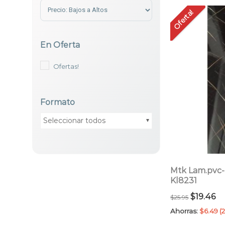
Sort Products
Oferta!
En Oferta
Ofertas!
Formato
Seleccionar todos
Mtk Lam.pvc
Kl8231
El
El
$
19.46
$
25.95
precio
pr
Ahorras:
$
6.49
(
original
ac