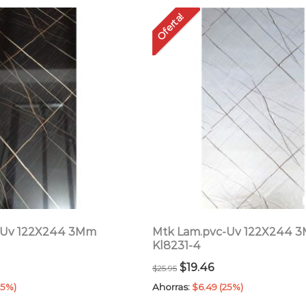
por
Oferta!
precio:
bajo
a
alto
-Uv 122X244 3Mm
Mtk Lam.pvc-Uv 122X244 
Kl8231-4
El
El
$
19.46
$
25.95
ecio
precio
precio
25%)
Ahorras:
$
6.49
(25%)
tual
original
actual