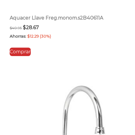
Aquacer Llave Freg.monom.s2B40611A
El
El
$
28.67
$
40.95
precio
precio
Ahorras:
$
12.29
(30%)
original
actual
Comprar
era:
es:
$40.95.
$28.67.