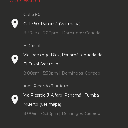
Ubicación
Calle 50:
place
Calle 50, Panamá (Ver mapa)
8:30am - 6:00pm | Domingos: Cerrado
El Crisol:
Vía Domingo Díaz, Panamá- entrada de
place
El Crisol (Ver mapa)
8:00am - 5:30pm | Domingos: Cerrado
Ave. Ricardo J. Alfaro:
Via Ricardo J. Alfaro, Panamá - Tumba
place
Muerto (Ver mapa)
8:00am - 5:30pm | Domingos: Cerrado