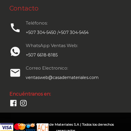
Contacto
Teléfonos:
call
+507 304-5450 /+507 304-5454
WhatsApp Ventas Web:
+507 6618-8185
Correo Electronico:
email
ventasweb@casademateriales.com
Encuéntranos en:
Copyright © Casa de Materiales S.A | Todos los derechos
reservados