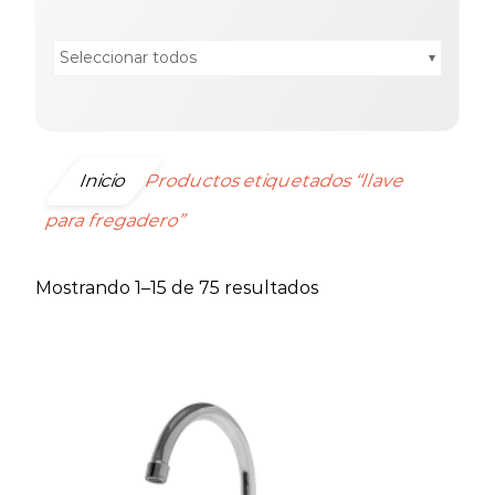
Seleccionar todos
Inicio
Productos etiquetados “llave
para fregadero”
Ordenado
Mostrando 1–15 de 75 resultados
por
precio:
bajo
a
alto