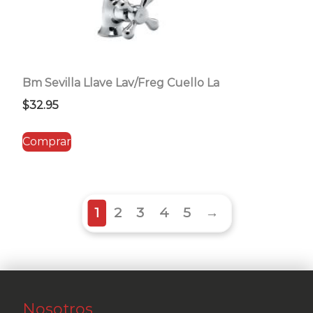
Bm Sevilla Llave Lav/Freg Cuello La
$
32.95
Comprar
1
2
3
4
5
→
Nosotros