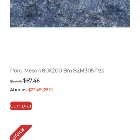
Porc. Meson 80X200 Bm 82M305 Pza
El
El
$
67.46
$
89.95
precio
precio
Ahorras:
$
22.49
(25%)
original
actual
Comprar
era:
es:
$89.95.
$67.46.
Oferta!