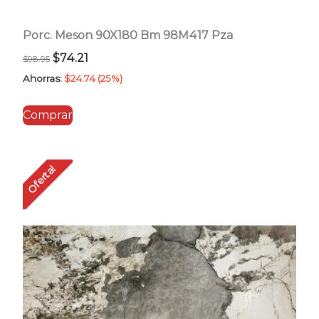
Porc. Meson 90X180 Bm 98M417 Pza
El
El
$
74.21
$
98.95
precio
precio
Ahorras:
$
24.74
(25%)
original
actual
Comprar
era:
es:
$98.95.
$74.21.
Oferta!