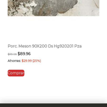
Porc. Meson 90X200 Ds Hg920201 Pza
El
El
$
89.96
$
119.95
precio
precio
Ahorras:
$
29.99
(25%)
original
actual
Comprar
era:
es:
$119.95.
$89.96.