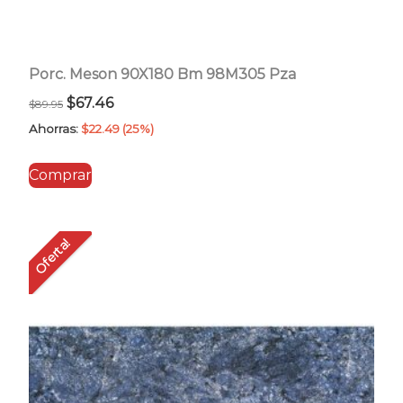
Porc. Meson 90X180 Bm 98M305 Pza
El
El
$
67.46
$
89.95
precio
precio
Ahorras:
$
22.49
(25%)
original
actual
Comprar
era:
es:
$89.95.
$67.46.
Oferta!