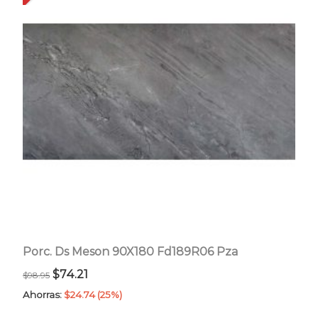
Porc. Ds Meson 90X180 Fd189R06 Pza
El
El
$
74.21
$
98.95
precio
precio
Ahorras:
$
24.74
(25%)
original
actual