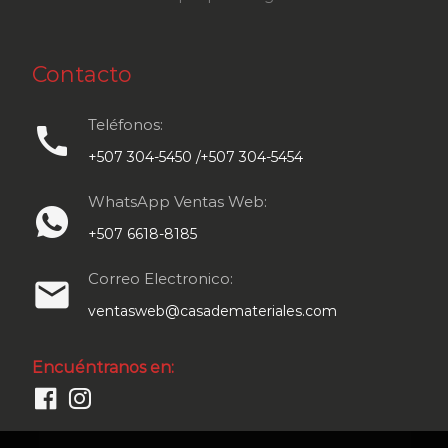
Contacto
Teléfonos:
call
+507 304-5450 /+507 304-5454
WhatsApp Ventas Web:
+507 6618-8185
Correo Electronico:
email
ventasweb@casademateriales.com
Encuéntranos en: