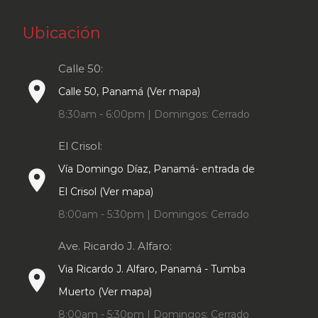
Ubicación
Calle 50:
place
Calle 50, Panamá (Ver mapa)
8:30am - 6:00pm | Domingos: Cerrado
El Crisol:
Vía Domingo Díaz, Panamá- entrada de
place
El Crisol (Ver mapa)
8:00am - 5:30pm | Domingos: Cerrado
Ave. Ricardo J. Alfaro:
Via Ricardo J. Alfaro, Panamá - Tumba
place
Muerto (Ver mapa)
8:00am - 5:30pm | Domingos: Cerrado