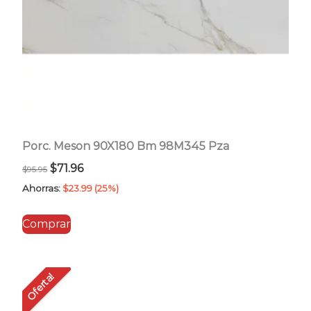
Porc. Meson 90X180 Bm 98M345 Pza
El
El
$
71.96
$
95.95
precio
precio
Ahorras:
$
23.99
(25%)
original
actual
Comprar
era:
es:
$95.95.
$71.96.
Oferta!