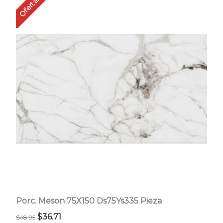
Oferta!
Porc. Meson 75X150 Ds75Ys335 Pieza
El
El
$
36.71
$
48.95