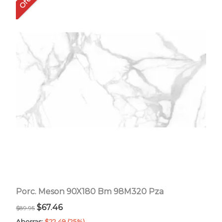
Porc. Meson 90X180 Bm 98M320 Pza
El
El
$
67.46
$
89.95
precio
precio
Ahorras:
$
22.49
(25%)