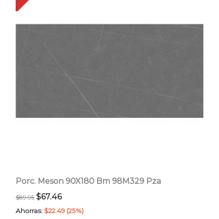
Porc. Meson 90X180 Bm 98M329 Pza
El
El
$
67.46
$
89.95
precio
precio
Ahorras:
$
22.49
(25%)