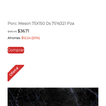
Porc. Meson 75X150 Ds 75Ys321 Pza
El
El
$
36.71
$
48.95
precio
precio
Ahorras:
$
12.24
(25%)
original
actual
Comprar
era:
es:
$48.95.
$36.71.
Oferta!