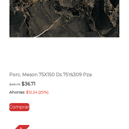
Porc. Meson 75X150 Ds 75Ys309 Pza
El
El
$
36.71
$
48.95
precio
precio
Ahorras:
$
12.24
(25%)
original
actual
Comprar
era:
es:
$48.95.
$36.71.