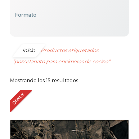
Formato
Seleccionar todos
Inicio
Productos etiquetados
“porcelanato para encimeras de cocina”
Ordenado
Mostrando los 15 resultados
por
Oferta!
precio:
bajo
a
alto