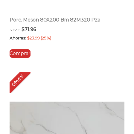
Porc. Meson 80X200 Bm 82M320 Pza
El
El
$
71.96
$
95.95
precio
precio
Ahorras:
$
23.99
(25%)
original
actual
Comprar
era:
es:
$95.95.
$71.96.
Oferta!