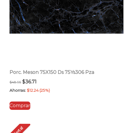
Porc. Meson 75X150 Ds 75Ys306 Pza
El
El
$
36.71
$
48.95
precio
precio
Ahorras:
$
12.24
(25%)
original
actual
Comprar
era:
es:
$48.95.
$36.71.
Oferta!