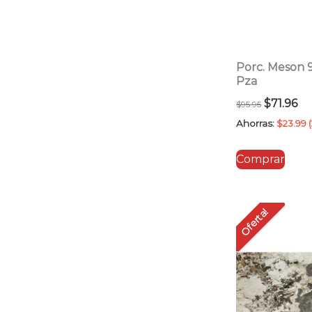
Porc. Meson
Pza
El
El
$
71.96
$
95.95
precio
pr
Ahorras:
$
23.99
original
ac
Comprar
era:
es:
$95.95.
$7
Oferta!