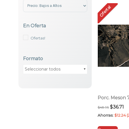
Sort Products
Oferta!
En Oferta
Ofertas!
Formato
Seleccionar todos
Porc. Meson 
El
El
$
36.71
$
48.95
precio
pr
Ahorras:
$
12.24
(
original
ac