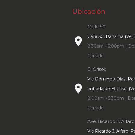
Ubicación
Calle 50:
Calle 50, Panamá (Ver
place
8:30am - 6:00pm | Do
Cerrado
El Crisol:
Vía Domingo Díaz, P
place
entrada de El Crisol (
8:00am - 5:30pm | Do
Cerrado
Ave. Ricardo J. Alfaro
Via Ricardo J. Alfaro, 