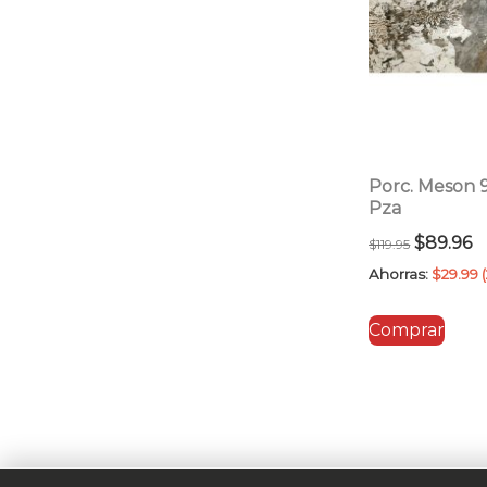
Porc. Meson
Pza
El
E
$
89.96
$
119.95
precio
p
Ahorras:
$
29.99
original
a
Comprar
era:
es
$119.95.
$