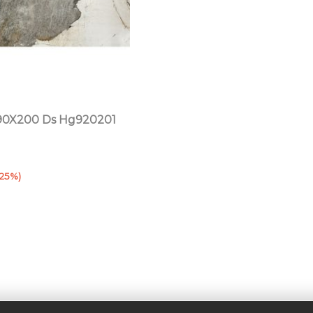
 90X200 Ds Hg920201
l
recio
(25%)
ctual
:
89.96.