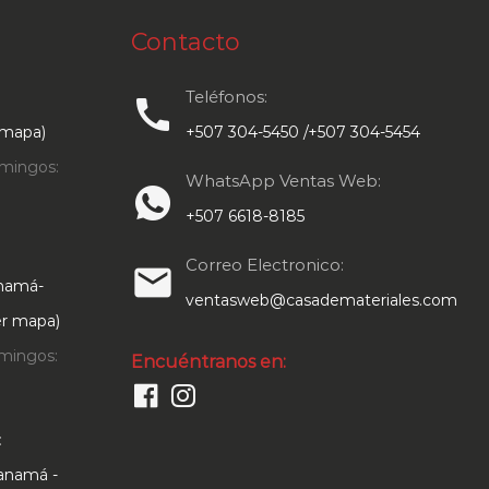
Contacto
Teléfonos:
call
 mapa)
+507 304-5450 /+507 304-5454
mingos:
WhatsApp Ventas Web:
+507 6618-8185
Correo Electronico:
email
anamá-
ventasweb@casademateriales.com
Ver mapa)
mingos:
Encuéntranos en:
:
Panamá -