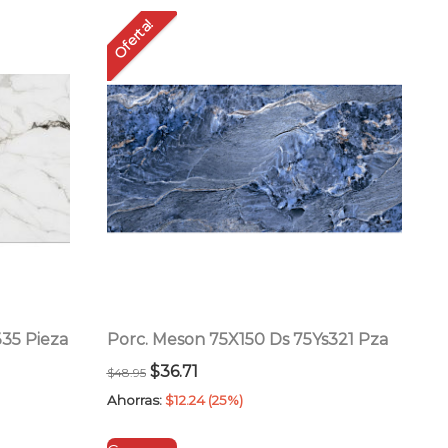
Oferta!
35 Pieza
Porc. Meson 75X150 Ds 75Ys321 Pza
El
El
$
36.71
$
48.95
precio
precio
Ahorras:
$
12.24
(25%)
original
actual