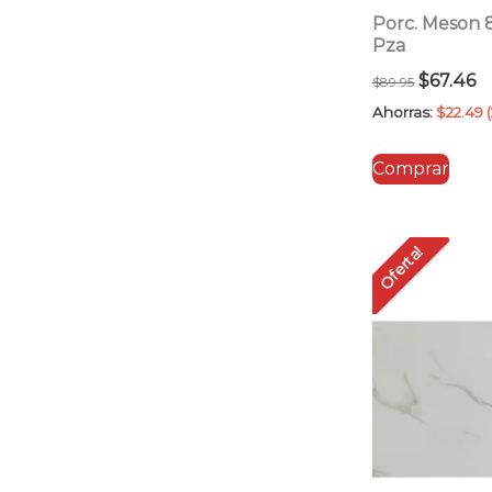
Porc. Meson
Pza
El
E
$
67.46
$
89.95
precio
p
Ahorras:
$
22.49
original
a
Comprar
era:
es
$89.95.
$6
Oferta!