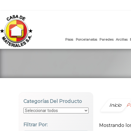
mail
:
ventasweb@casademateriales.com
|
proyectos@cas
Saltar
al
contenido
Pisos
Porcelanatos
Paredes
Categorías Del Producto
Inicio
Pr
Filtrar Por:
Mostrando los