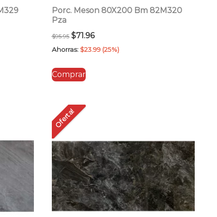
8M329
Porc. Meson 80X200 Bm 82M320
Pza
El
El
$
71.96
$
95.95
precio
precio
Ahorras:
$
23.99
(25%)
original
actual
Comprar
era:
es:
$95.95.
$71.96.
Oferta!