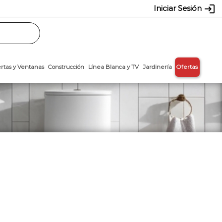
login
Iniciar Sesión
Rasos
Láminas
Puertas y Ventanas
Construcción
Línea Blanca y T