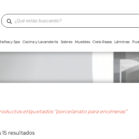
phone
ademateriales.com
304-5450
|
304-5454
|
6618-8185
Búsqueda
de
productos
Arcillas
Baños y Spa
Cocina y Lavandería
Sobres
Muebles
Cielo 
oductos etiquetados “porcelanato para encimeras”
Ordenado
 15 resultados