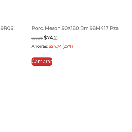
89R06
Porc. Meson 90X180 Bm 98M417 Pza
El
El
$
74.21
$
98.95
precio
precio
Ahorras:
$
24.74
(25%)
original
actual
Comprar
era:
es:
$98.95.
$74.21.