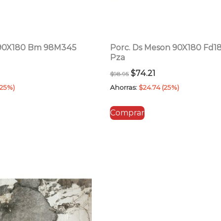
 90X180 Bm 98M345
Porc. Ds Meson 90X180 Fd1
Pza
El
El
$
74.21
$
98.95
ecio
precio
precio
(25%)
Ahorras:
$
24.74
(25%)
tual
original
actual
Comprar
era:
es:
1.96.
$98.95.
$74.21.