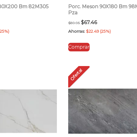
 80X200 Bm 82M305
Porc. Meson 90X180 Bm 9
Pza
l
El
El
$
67.46
$
89.95
recio
precio
precio
(25%)
Ahorras:
$
22.49
(25%)
ctual
original
actual
Comprar
:
era:
es:
7.46.
$89.95.
$67.46.
Oferta!