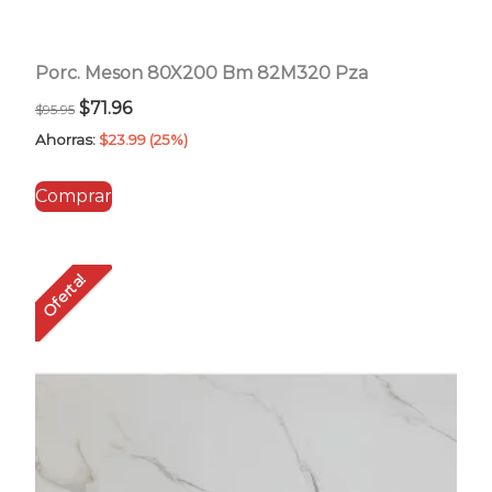
Porc. Meson 80X200 Bm 82M320 Pza
El
El
$
71.96
$
95.95
precio
precio
Ahorras:
$
23.99
(25%)
original
actual
Comprar
era:
es:
$95.95.
$71.96.
Oferta!