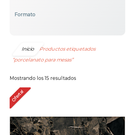
Formato
Seleccionar todos
Inicio
Productos etiquetados
“porcelanato para mesas”
Ordenado
Mostrando los 15 resultados
por
Oferta!
precio:
bajo
a
alto