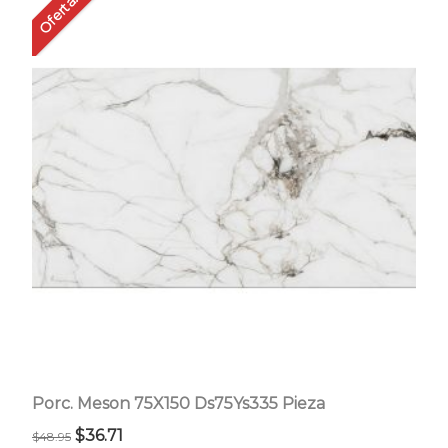
Oferta!
Porc. Meson 75X150 Ds75Ys335 Pieza
El
El
$
36.71
$
48.95