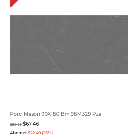
Porc. Meson 90X180 Bm 98M329 Pza
El
El
$
67.46
$
89.95
precio
precio
Ahorras:
$
22.49
(25%)