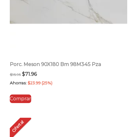
Porc. Meson 90X180 Bm 98M345 Pza
El
El
$
71.96
$
95.95
precio
precio
Ahorras:
$
23.99
(25%)
original
actual
Comprar
era:
es:
$95.95.
$71.96.
Oferta!