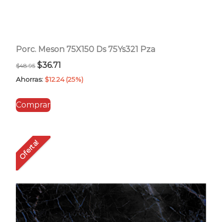
Porc. Meson 75X150 Ds 75Ys321 Pza
El
El
$
36.71
$
48.95
precio
precio
Ahorras:
$
12.24
(25%)
original
actual
Comprar
era:
es:
$48.95.
$36.71.
Oferta!