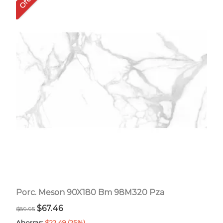
Porc. Meson 90X180 Bm 98M320 Pza
El
El
$
67.46
$
89.95
precio
precio
Ahorras:
$
22.49
(25%)