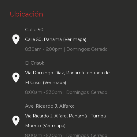
Ubicación
Calle 50:
place
Calle 50, Panamá (Ver mapa)
8:30am - 6:00pm | Domingos: Cerrado
El Crisol:
Vía Domingo Díaz, Panamá- entrada de
place
El Crisol (Ver mapa)
8:00am - 5:30pm | Domingos: Cerrado
Ave. Ricardo J. Alfaro:
Via Ricardo J. Alfaro, Panamá - Tumba
place
Muerto (Ver mapa)
8:00am - 5:30pm | Domingos: Cerrado