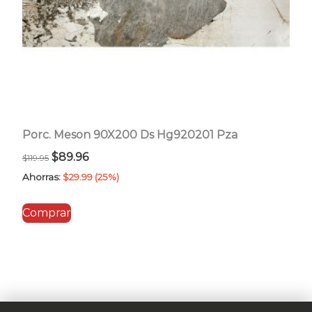
Porc. Meson 90X200 Ds Hg920201 Pza
El
El
$
89.96
$
119.95
precio
precio
Ahorras:
$
29.99
(25%)
original
actual
Comprar
era:
es:
$119.95.
$89.96.