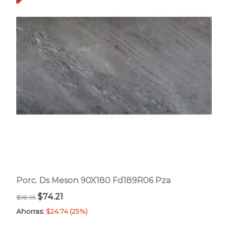
Porc. Ds Meson 90X180 Fd189R06 Pza
El
El
$
74.21
$
98.95
precio
precio
Ahorras:
$
24.74
(25%)
original
actual