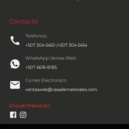
Contacto
Teléfonos:
call
+507 304-5450 /+507 304-5454
WhatsApp Ventas Web:
+507 6618-8185
Correo Electronico:
email
ventasweb@casademateriales.com
Encuéntranos en: