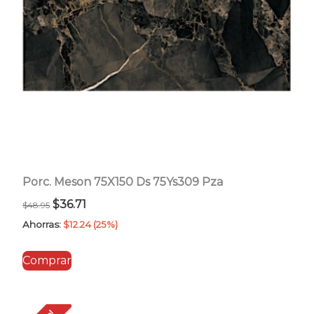
Porc. Meson 75X150 Ds 75Ys309 Pza
El
El
$
36.71
$
48.95
precio
precio
Ahorras:
$
12.24
(25%)
original
actual
Comprar
era:
es:
$48.95.
$36.71.