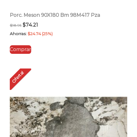
Porc. Meson 90X180 Bm 98M417 Pza
El
El
$
74.21
$
98.95
precio
precio
Ahorras:
$
24.74
(25%)
original
actual
Comprar
era:
es:
$98.95.
$74.21.
Oferta!