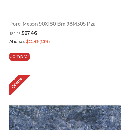
Porc. Meson 90X180 Bm 98M305 Pza
El
El
$
67.46
$
89.95
precio
precio
Ahorras:
$
22.49
(25%)
original
actual
Comprar
era:
es:
$89.95.
$67.46.
Oferta!