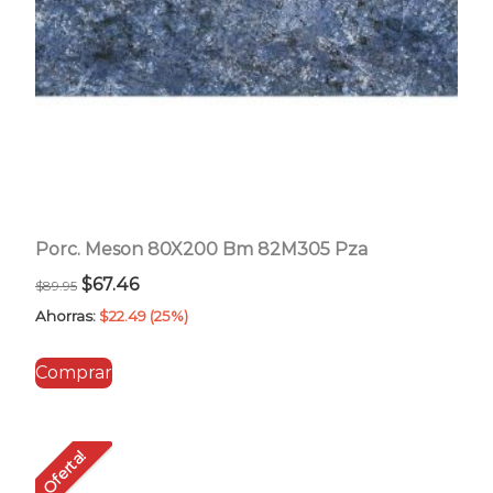
Porc. Meson 80X200 Bm 82M305 Pza
El
El
$
67.46
$
89.95
precio
precio
Ahorras:
$
22.49
(25%)
original
actual
Comprar
era:
es:
$89.95.
$67.46.
Oferta!