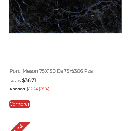
Porc. Meson 75X150 Ds 75Ys306 Pza
El
El
$
36.71
$
48.95
precio
precio
Ahorras:
$
12.24
(25%)
original
actual
Comprar
era:
es:
$48.95.
$36.71.
Oferta!