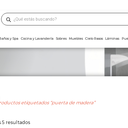
phone
ademateriales.com
304-5450
|
304-5454
|
6618-8185
Búsqueda
de
productos
Arcillas
Baños y Spa
Cocina y Lavandería
Sobres
Muebles
Cielo 
roductos etiquetados “puerta de madera”
Ordenado
 5 resultados