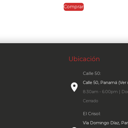
Comprar
s:
era:
es:
48.97.
$69.95.
$48.97.
Ubicación
Calle 50:
Calle 50, Panamá (Ver
place
8:30am - 6:00pm | Do
Cerrado
El Crisol:
Vía Domingo Díaz, P