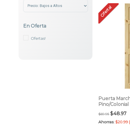
Sort Products
Oferta!
En Oferta
Ofertas!
Puerta March
Pino/Colonial
El
E
$
48.97
$
69.95
precio
p
Ahorras:
$
20.99
original
a