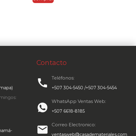
Contacto
Teléfonos:
call
 mapa)
+507 304-5450 /+507 304-5454
mingos:
WhatsApp Ventas Web:
+507 6618-8185
Correo Electronico:
email
anamá-
ventasweb@casademateriales.com