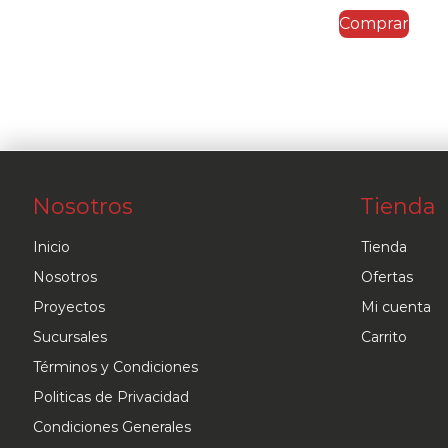
Comprar
era:
e
$69.95.
$
Nosotros
Tienda
Inicio
Tienda
Nosotros
Ofertas
Proyectos
Mi cuenta
Sucursales
Carrito
Términos y Condiciones
Politicas de Privacidad
Condiciones Generales