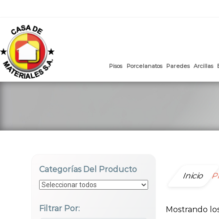
mail
:
ventasweb@casademateriales.com
|
proyectos@cas
Saltar
al
contenido
Pisos
Porcelanatos
Paredes
Categorías Del Producto
Inicio
P
Filtrar Por:
Mostrando los