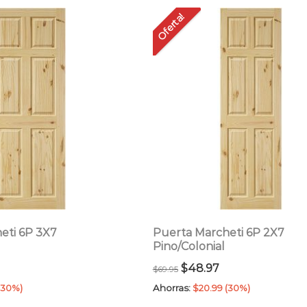
por
Oferta!
precio:
bajo
a
alto
eti 6P 3X7
Puerta Marcheti 6P 2X7
Pino/Colonial
l
El
El
$
48.97
$
69.95
recio
precio
precio
(30%)
Ahorras:
$
20.99
(30%)
ctual
original
actual