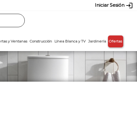
login
Iniciar Sesión
Rasos
Láminas
Puertas y Ventanas
Construcción
Línea Blanca y T