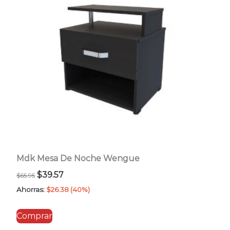
Mdk Mesa De Noche Wengue
El
El
$
39.57
$
65.95
precio
precio
Ahorras:
$
26.38
(40%)
original
actual
Comprar
era:
es: