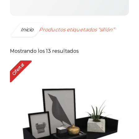
Inicio
Productos etiquetados “sillón”
Ordenado
Mostrando los 13 resultados
por
Oferta!
precio:
bajo
a
alto