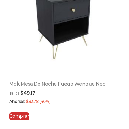
Mdk Mesa De Noche Fuego Wengue Neo
El
El
$
49.17
$
81.95
precio
precio
Ahorras:
$
32.78
(40%)
original
actual
Comprar
era:
es:
$81.95.
$49.17.