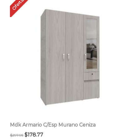
Oferta!
Mdk Armario C/Esp Murano Ceniza
El
El
$
178.77
$
297.95