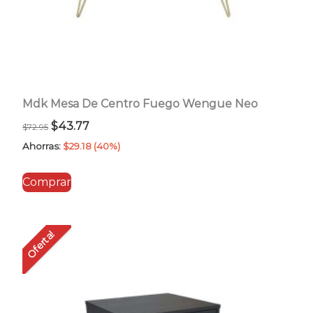
Mdk Mesa De Centro Fuego Wengue Neo
El
El
$
43.77
$
72.95
precio
precio
Ahorras:
$
29.18
(40%)
original
actual
Comprar
era:
es:
$72.95.
$43.77.
Oferta!