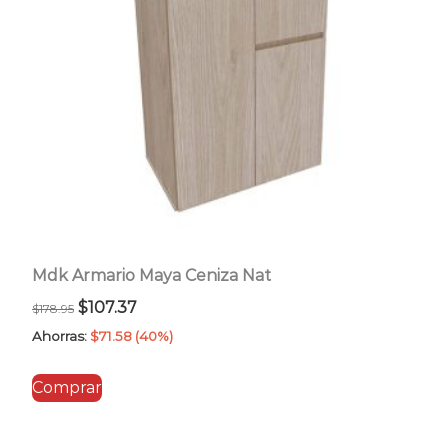
Mdk Armario Maya Ceniza Nat
El
El
$
107.37
$
178.95
precio
precio
Ahorras:
$
71.58
(40%)
original
actual
Comprar
era:
es:
$178.95.
$107.37.