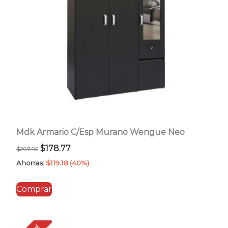
Mdk Armario C/Esp Murano Wengue Neo
El
El
$
178.77
$
297.95
precio
precio
Ahorras:
$
119.18
(40%)
original
actual
Comprar
era:
es:
$297.95.
$178.77.