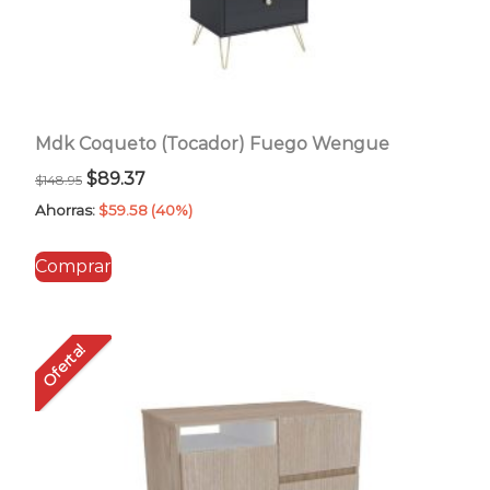
Mdk Coqueto (Tocador) Fuego Wengue
El
El
$
89.37
$
148.95
precio
precio
Ahorras:
$
59.58
(40%)
original
actual
Comprar
era:
es:
$148.95.
$89.37.
Oferta!