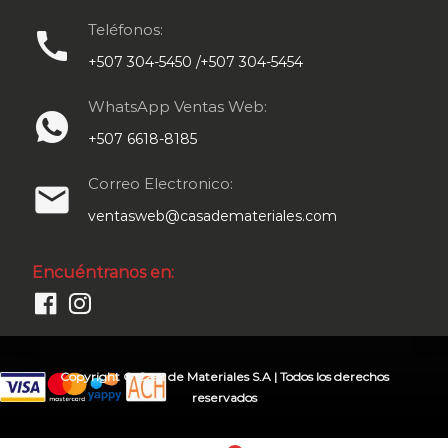
Teléfonos:
call
+507 304-5450 /+507 304-5454
WhatsApp Ventas Web:
+507 6618-8185
Correo Electronico:
email
ventasweb@casademateriales.com
Encuéntranos en:
Copyright © Casa de Materiales S.A | Todos los derechos
reservados