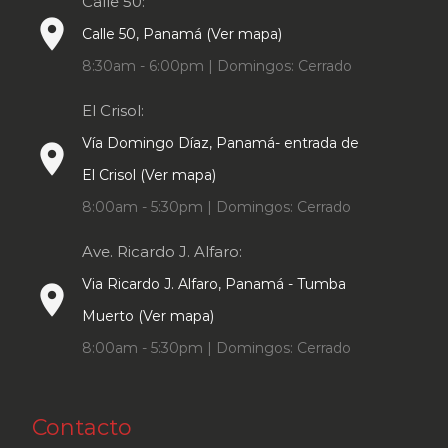
Calle 50:
place
Calle 50, Panamá (Ver mapa)
8:30am - 6:00pm | Domingos: Cerrado
El Crisol:
Vía Domingo Díaz, Panamá- entrada de
place
El Crisol (Ver mapa)
8:00am - 5:30pm | Domingos: Cerrado
Ave. Ricardo J. Alfaro:
Via Ricardo J. Alfaro, Panamá - Tumba
place
Muerto (Ver mapa)
8:00am - 5:30pm | Domingos: Cerrado
Contacto