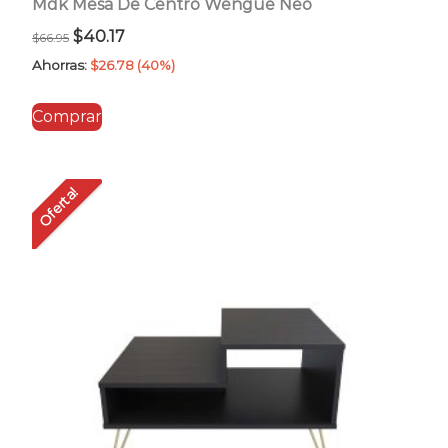
Mdk Mesa De Centro Wengue Neo
El
El
$
40.17
$
66.95
precio
precio
Ahorras:
$
26.78
(40%)
original
actual
Comprar
era:
es:
$66.95.
$40.17.
Oferta!