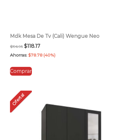
Mdk Mesa De Tv (Cali) Wengue Neo
El
El
$
118.17
$
196.95
precio
precio
Ahorras:
$
78.78
(40%)
original
actual
Comprar
era:
es:
$196.95.
$118.17.
Oferta!