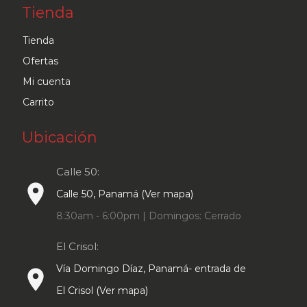
Tienda
Tienda
Ofertas
Mi cuenta
Carrito
Ubicación
Calle 50:
place
Calle 50, Panamá (Ver mapa)
8:30am - 6:00pm | Domingos: Cerrado
El Crisol:
Vía Domingo Díaz, Panamá- entrada de
place
El Crisol (Ver mapa)