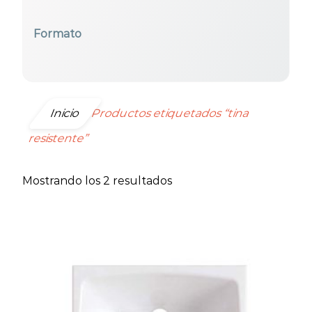
Formato
Seleccionar todos
Inicio
Productos etiquetados “tina
resistente”
Ordenado
Mostrando los 2 resultados
por
precio:
bajo
a
alto