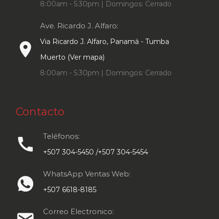
8:00am - 5:30pm | Domingos: Cerrado
Ave. Ricardo J. Alfaro:
Via Ricardo J. Alfaro, Panamá - Tumba
place
Muerto (Ver mapa)
8:00am - 5:30pm | Domingos: Cerrado
Contacto
Teléfonos:
call
+507 304-5450 /+507 304-5454
WhatsApp Ventas Web:
+507 6618-8185
Correo Electronico: