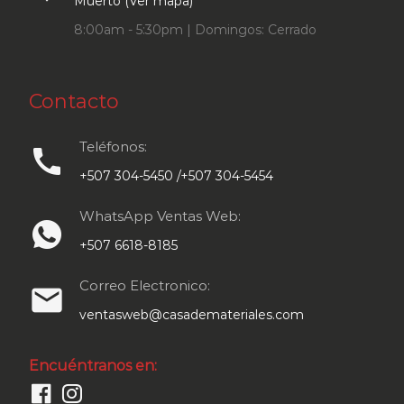
Muerto (Ver mapa)
8:00am - 5:30pm | Domingos: Cerrado
Contacto
Teléfonos:
call
+507 304-5450 /+507 304-5454
WhatsApp Ventas Web:
+507 6618-8185
Correo Electronico:
email
ventasweb@casademateriales.com
Encuéntranos en: