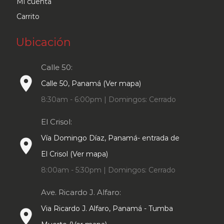
Mi cuenta
Carrito
Ubicación
Calle 50:
place
Calle 50, Panamá (Ver mapa)
8:30am - 6:00pm | Domingos: Cerrado
El Crisol:
Vía Domingo Díaz, Panamá- entrada de
place
El Crisol (Ver mapa)
8:00am - 5:30pm | Domingos: Cerrado
Ave. Ricardo J. Alfaro:
Via Ricardo J. Alfaro, Panamá - Tumba
place