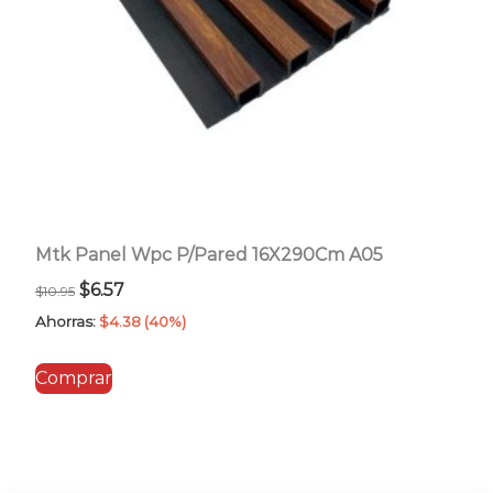
Mtk Panel Wpc P/Pared 16X290Cm A05
El
El
$
6.57
$
10.95
precio
precio
Ahorras:
$
4.38
(40%)
original
actual
Comprar
era:
es:
$10.95.
$6.57.