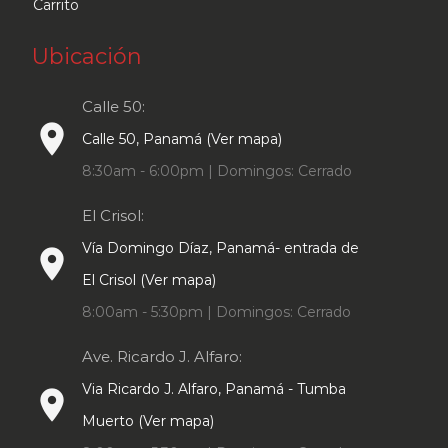
Carrito
Ubicación
Calle 50:
place
Calle 50, Panamá (Ver mapa)
8:30am - 6:00pm | Domingos: Cerrado
El Crisol:
Vía Domingo Díaz, Panamá- entrada de
place
El Crisol (Ver mapa)
8:00am - 5:30pm | Domingos: Cerrado
Ave. Ricardo J. Alfaro:
Via Ricardo J. Alfaro, Panamá - Tumba
place
Muerto (Ver mapa)