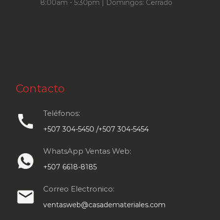
8:00am - 5:30pm | Domingos: Cerrado
Contacto
Teléfonos:
call
+507 304-5450 /+507 304-5454
WhatsApp Ventas Web:
+507 6618-8185
Correo Electronico:
email
ventasweb@casademateriales.com