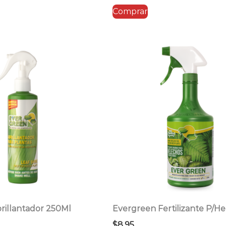
Comprar
rillantador 250Ml
Evergreen Fertilizante P/He
$
8.95