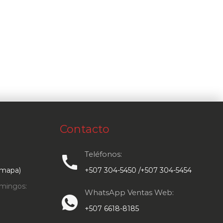
Contacto
Teléfonos:
call
 mapa)
+507 304-5450 /+507 304-5454
mingos:
WhatsApp Ventas Web:
+507 6618-8185