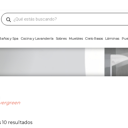
phone
ademateriales.com
304-5450
|
304-5454
|
6618-8185
Búsqueda
de
productos
Arcillas
Baños y Spa
Cocina y Lavandería
Sobres
Muebles
Cielo 
vergreen
Ordenado
 10 resultados