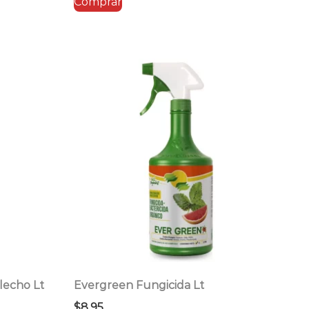
Comprar
lecho Lt
Evergreen Fungicida Lt
$
8.95