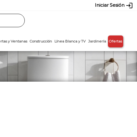
login
Iniciar Sesión
Rasos
Láminas
Puertas y Ventanas
Construcción
Línea Blanca y T