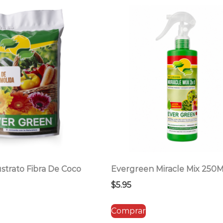
por
precio:
bajo
a
alto
strato Fibra De Coco
Evergreen Miracle Mix 250M
$
5.95
Comprar