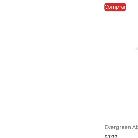
Comprar
Evergreen Ab
$
7.99