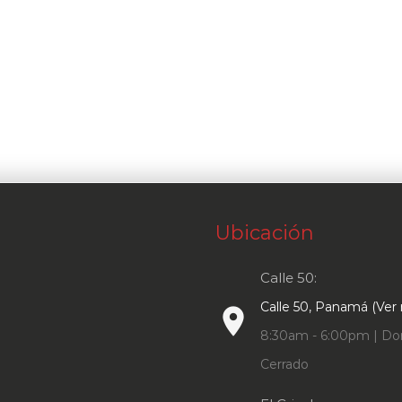
Ubicación
Calle 50:
Calle 50, Panamá (Ver
place
8:30am - 6:00pm | Do
Cerrado