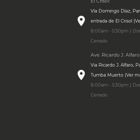
El Crisol:
Vía Domingo Díaz, P
place
entrada de El Crisol (
8:00am - 5:30pm | Do
Cerrado
Ave. Ricardo J. Alfaro
Via Ricardo J. Alfaro, 
place
Tumba Muerto (Ver m
8:00am - 5:30pm | Do
Cerrado