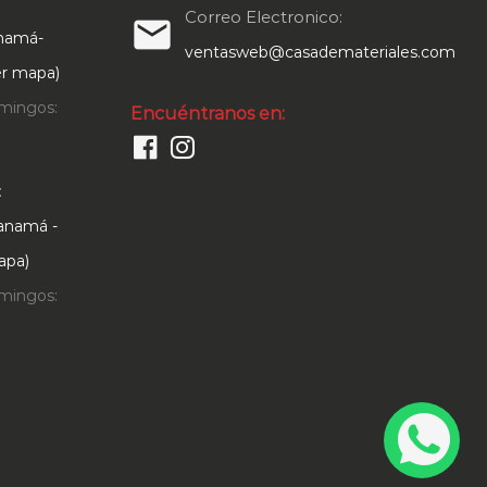
Correo Electronico:
email
anamá-
ventasweb@casademateriales.com
Ver mapa)
mingos:
Encuéntranos en:
:
Panamá -
apa)
mingos: