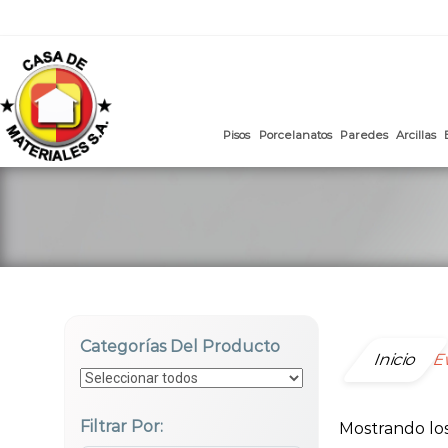
mail
:
ventasweb@casademateriales.com
|
proyectos@cas
Saltar
al
contenido
Pisos
Porcelanatos
Paredes
Categorías Del Producto
Inicio
E
Filtrar Por:
Mostrando los