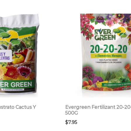
strato Cactus Y
Evergreen Fertilizant 20-20
500G
$
7.95