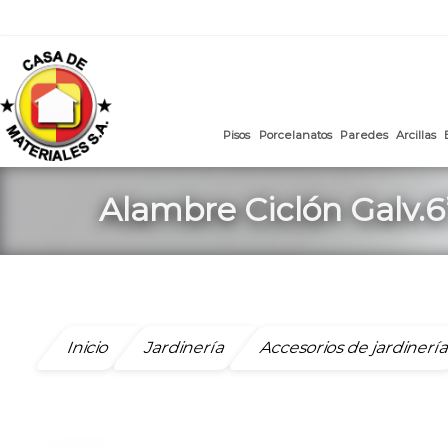
mail
:
ventasweb@casademateriales.com
|
proyectos@cas
Saltar
al
contenido
Pisos
Porcelanatos
Paredes
Alambre Ciclón Galv.6’
Inicio
Jardinería
Accesorios de jardinerí