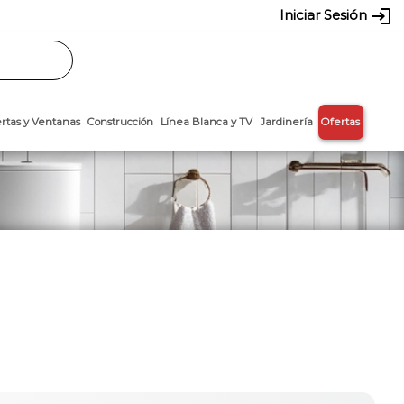
login
Iniciar Sesión
Rasos
Láminas
Puertas y Ventanas
Construcción
Línea Blanca y T