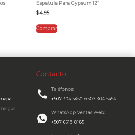
ros
Espatula Para Gypsum 12″
$
4.95
Comprar
Contacto
Teléfonos:
call
 mapa)
+507 304-5450 /+507 304-5454
mingos:
WhatsApp Ventas Web:
+507 6618-8185