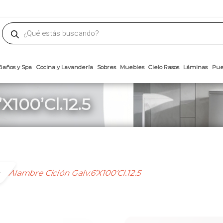
phone
ademateriales.com
304-5450
|
304-5454
|
6618-8185
Búsqueda
de
productos
Arcillas
Baños y Spa
Cocina y Lavandería
Sobres
Muebles
Cielo 
X100’Cl.12.5
a
Alambre Ciclón Galv.6’X100’Cl.12.5