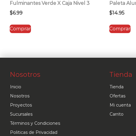
Fulminantes Verde X Caja Nivel 3
Paleta Alu
$
6.99
$
14.95
Comprar
Comprar
Nosotros
Tienda
Inicio
Tienda
Nosotros
Ofertas
Proyectos
Mi cuenta
Sucursales
Carrito
Términos y Condiciones
Politicas de Privacidad