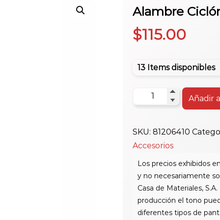
Alambre Ciclón 
$
115.00
13 Items disponibles
Alambre
Añadir a
Ciclón
Galv.6'X100'Cl.12.5
SKU:
81206410
Catego
cantidad
Accesorios