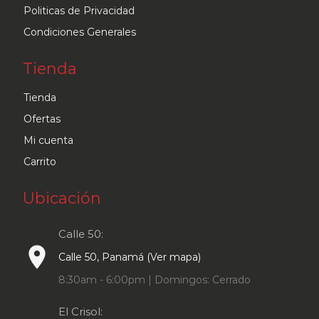
Politicas de Privacidad
Condiciones Generales
Tienda
Tienda
Ofertas
Mi cuenta
Carrito
Ubicación
Calle 50:
place
Calle 50, Panamá (Ver mapa)
8:30am - 6:00pm | Domingos: Cerrado
El Crisol: