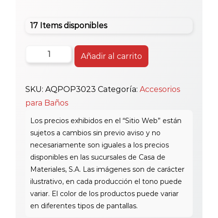
17 Items disponibles
Aquacer
Añadir al carrito
Pioplug
P/Tina
SKU:
AQPOP3023
Categoría:
Accesorios
Lx-
para Baños
3023
cantidad