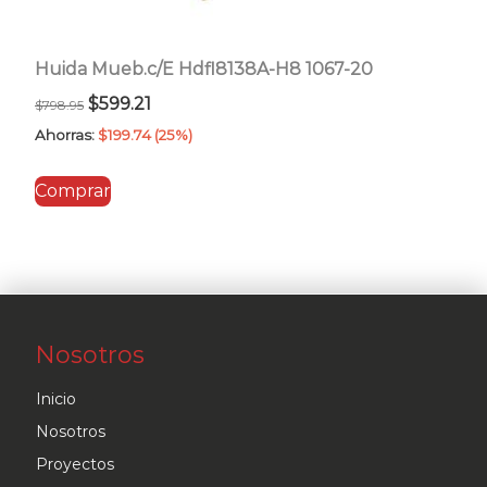
Huida Mueb.c/E Hdfl8138A-H8 1067-20
El
El
$
599.21
$
798.95
precio
precio
Ahorras:
$
199.74
(25%)
original
actual
Comprar
era:
es:
$798.95.
$599.21.
Nosotros
Inicio
Nosotros
Proyectos