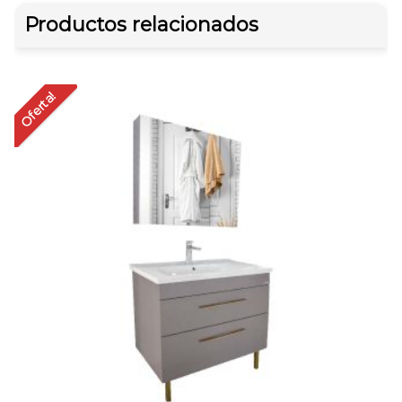
Productos relacionados
Oferta!
Of