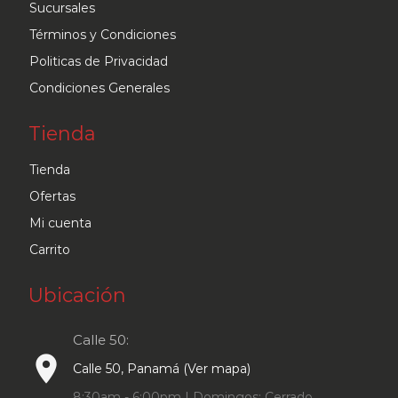
Sucursales
Términos y Condiciones
Politicas de Privacidad
Condiciones Generales
Tienda
Tienda
Ofertas
Mi cuenta
Carrito
Ubicación
Calle 50:
place
Calle 50, Panamá (Ver mapa)
8:30am - 6:00pm | Domingos: Cerrado