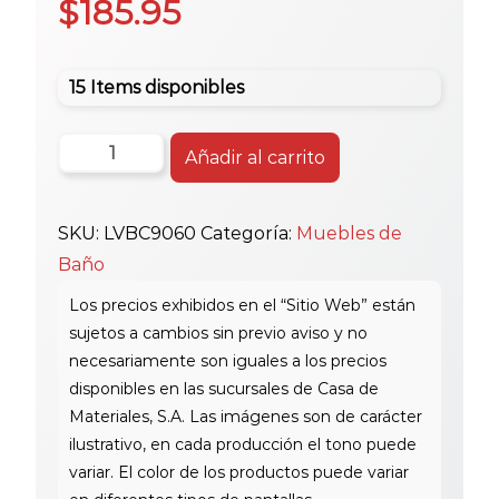
$
185.95
15 Items disponibles
Aquaceramic
Añadir al carrito
Mueble
Baño
SKU:
LVBC9060
Categoría:
Muebles de
Lx-
Baño
Bc-
9060
cantidad