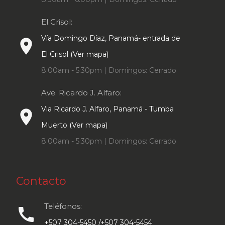
El Crisol:
Vía Domingo Díaz, Panamá- entrada de
place
El Crisol (Ver mapa)
8:00am - 5:30pm | Domingos: Cerrado
Ave. Ricardo J. Alfaro:
Via Ricardo J. Alfaro, Panamá - Tumba
place
Muerto (Ver mapa)
8:00am - 5:30pm | Domingos: Cerrado
Contacto
Teléfonos:
call
+507 304-5450 /+507 304-5454