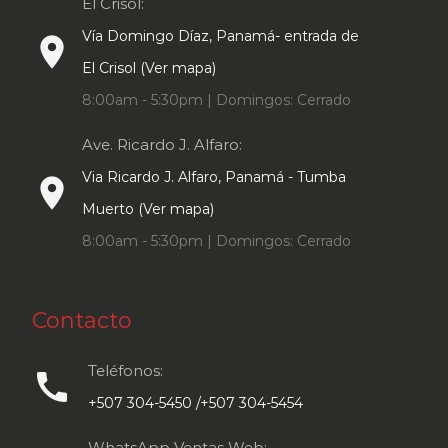
El Crisol:
Vía Domingo Díaz, Panamá- entrada de
place
El Crisol (Ver mapa)
8:00am - 5:30pm | Domingos: Cerrado
Ave. Ricardo J. Alfaro:
Via Ricardo J. Alfaro, Panamá - Tumba
place
Muerto (Ver mapa)
8:00am - 5:30pm | Domingos: Cerrado
Contacto
Teléfonos:
call
+507 304-5450 /+507 304-5454
WhatsApp Ventas Web: