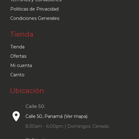
página
Politicas de Privacidad
de
Condiciones Generales
producto
Tienda
Tienda
Ofertas
Mi cuenta
Carrito
Ubicación
Calle 50:
place
Calle 50, Panamá (Ver mapa)
8:30am - 6:00pm | Domingos: Cerrado