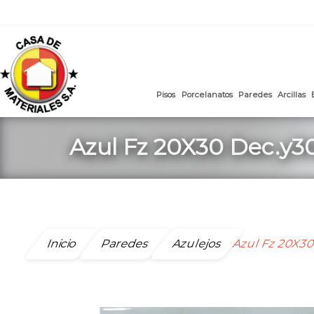
mail
:
ventasweb@casademateriales.com
|
proyectos@cas
Saltar
al
contenido
Pisos
Porcelanatos
Paredes
Azul Fz 20X30 Dec.y3
Inicio
Paredes
Azulejos
Azul Fz 20X30