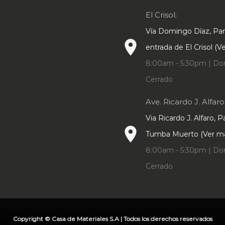
página
página
El Crisol:
de
de
producto
Vía Domingo Díaz, P
producto
place
entrada de El Crisol (
8:00am - 5:30pm | Do
Cerrado
Ave. Ricardo J. Alfaro
Via Ricardo J. Alfaro, 
place
Tumba Muerto (Ver m
8:00am - 5:30pm | Do
Cerrado
Copyright © Casa de Materiales S.A | Todos los derechos reservados