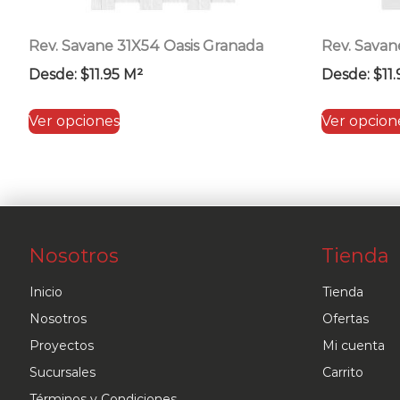
Rev. Savane 31X54 Oasis Granada
Rev. Savan
Desde:
$
11.95
M²
Desde:
$
11
Este
Ver opciones
Ver opcion
producto
tiene
múltiples
variantes.
Las
Nosotros
Tienda
opciones
se
Inicio
Tienda
pueden
Nosotros
Ofertas
elegir
Proyectos
Mi cuenta
en
Sucursales
Carrito
la
Términos y Condiciones