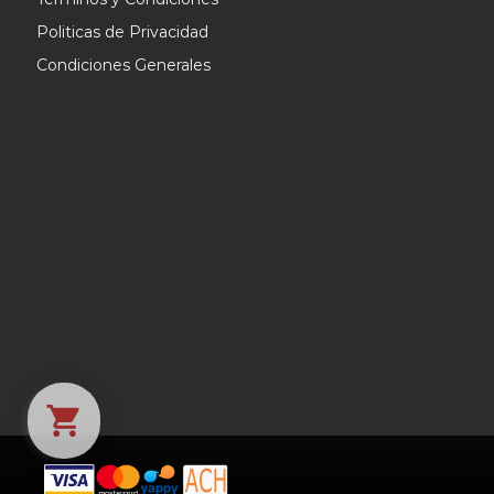
página
Politicas de Privacidad
de
Condiciones Generales
producto