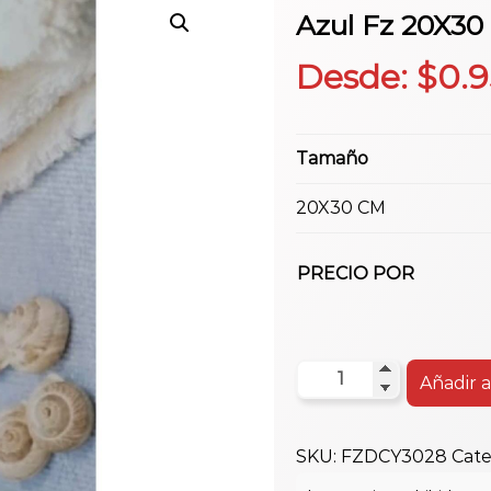
Azul Fz 20X30
Desde:
$
0.9
Tamaño
20X30 CM
PRECIO POR
Azul
Añadir a
Fz
20X30
SKU:
FZDCY3028
Cate
Dec.y3028