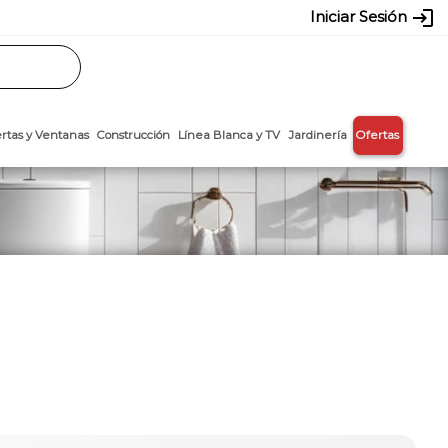
login
Iniciar Sesión
Rasos
Láminas
Puertas y Ventanas
Construcción
Línea Blanca y T