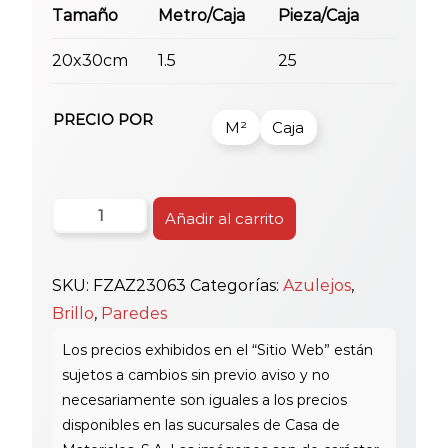
Tamaño
Metro/Caja
Pieza/Caja
20x30cm
1.5
25
PRECIO POR
M²
Caja
Azul
Añadir al carrito
Fz
20X30
SKU:
FZAZ23063
Categorías:
Azulejos
,
Wp
Brillo
,
Paredes
23063
cantidad