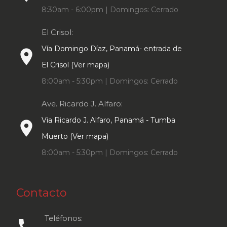
8:30am - 6:00pm | Domingos: Cerrado
El Crisol:
Vía Domingo Díaz, Panamá- entrada de
place
El Crisol (Ver mapa)
8:00am - 5:30pm | Domingos: Cerrado
Ave. Ricardo J. Alfaro:
Via Ricardo J. Alfaro, Panamá - Tumba
place
Muerto (Ver mapa)
8:00am - 5:30pm | Domingos: Cerrado
Contacto
Teléfonos:
call