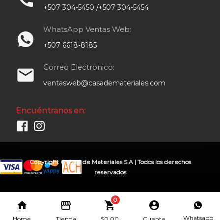
+507 304-5450 /+507 304-5454
WhatsApp Ventas Web:
+507 6618-8185
Correo Electronico:
email
ventasweb@casademateriales.com
Encuéntranos en:
Copyright © Casa de Materiales S.A | Todos los derechos
reservados
0
home
storefront
shopping_cart
account_circle
Whatsapp
Home
Tienda
$
0.00
Cuenta