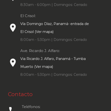
8:30am - 6:00pm | Domingos: Cerrado
El Crisol:
Vía Domingo Díaz, Panamá- entrada de
place
El Crisol (Ver mapa)
8:00am - 5:30pm | Domingos: Cerrado
Ave. Ricardo J. Alfaro:
Via Ricardo J. Alfaro, Panamá - Tumba
place
Muerto (Ver mapa)
8:00am - 5:30pm | Domingos: Cerrado
Contacto
Teléfonos:
call