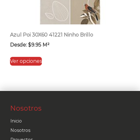
Azul Poi 30X60 41221 Ninho Brillo
Desde:
$
9.95
M²
Este
Ver opciones
producto
tiene
múltiples
variantes.
Las
Nosotros
opciones
se
Inicio
pueden
Nosotros
elegir
Proyectos