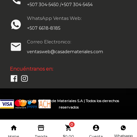
+507 304-5450 /+507 304-5454
WhatsApp Ventas Web:
+507 6618-8185
Correo Electronico:
email
ventasweb@casademateriales.com
Encuéntranos en:
Copyright © Casa de Materiales S.A | Todos los derechos
reservados
0
home
storefront
shopping_cart
account_circle
Whatsapp
Home
Tienda
$
0.00
Cuenta