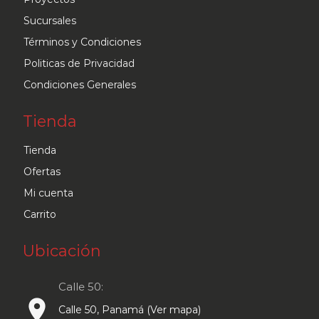
en
Sucursales
la
Términos y Condiciones
página
Politicas de Privacidad
de
Condiciones Generales
producto
Tienda
Tienda
Ofertas
Mi cuenta
Carrito
Ubicación
Calle 50:
place
Calle 50, Panamá (Ver mapa)