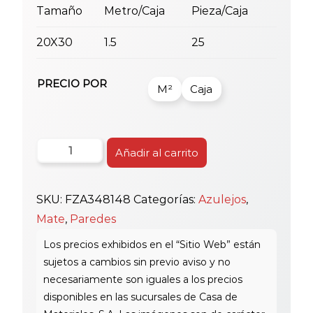
Tamaño
Metro/Caja
Pieza/Caja
20X30
1.5
25
PRECIO POR
M²
Caja
Azul
Añadir al carrito
Fz
20X30
SKU:
FZA348148
Categorías:
Azulejos
,
Wp
Mate
,
Paredes
M348148
Beige
cantidad