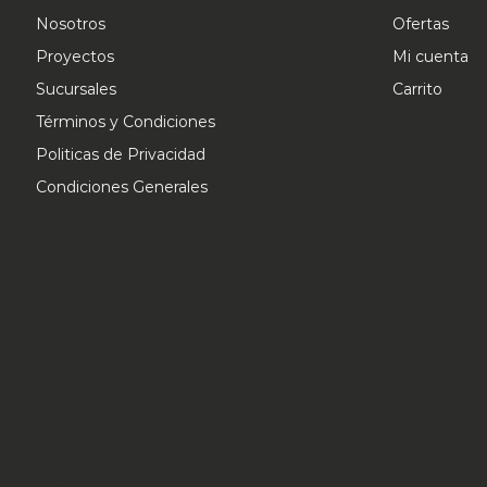
pueden
Nosotros
Ofertas
elegir
Proyectos
Mi cuenta
en
Sucursales
Carrito
la
Términos y Condiciones
página
Politicas de Privacidad
de
Condiciones Generales
producto