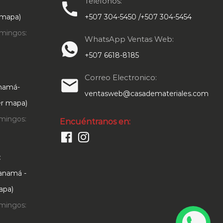
Teléfonos:
call
pueden
 mapa)
+507 304-5450 /+507 304-5454
elegir
en
mingos:
WhatsApp Ventas Web:
la
+507 6618-8185
página
de
Correo Electronico:
email
anamá-
producto
ventasweb@casademateriales.com
Ver mapa)
mingos:
Encuéntranos en:
:
Panamá -
apa)
mingos: