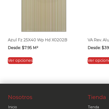
Azul Fz 25X40 Wp Hd X0202B
VA Rev. Al
Desde:
$
7.95
M²
Desde:
$
39
Este
Ver opciones
Ver opcion
producto
tiene
múltiples
variantes.
Las
Nosotros
Tienda
opciones
se
Inicio
Tienda