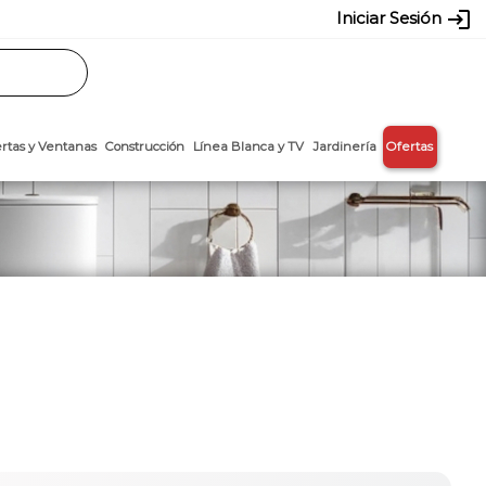
login
Iniciar Sesión
Rasos
Láminas
Puertas y Ventanas
Construcción
Línea Blanca y T