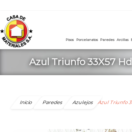
mail
:
ventasweb@casademateriales.com
|
proyectos@cas
Saltar
al
contenido
Pisos
Porcelanatos
Paredes
Azul Triunfo 33X57 Hd
Inicio
Paredes
Azulejos
Azul Triunfo 