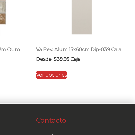
 Um Ouro
Va Rev. Alum 15x60cm Dip-039 Caja
Desde:
$
39.95
Caja
Este
Ver opciones
producto
tiene
múltiples
variantes.
Las
Contacto
opciones
se