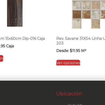
um 15x60cm Dip-016 Caja
Rev. Savane 31X54 Linha
203
.95
Caja
Desde:
$
11.95
M²
Este
es
Este
producto
Ver opciones
producto
tiene
tiene
múltiples
múltiples
variantes.
variantes.
Las
Las
Ubicación
opciones
opciones
se
se