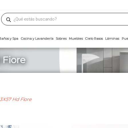
phone
ademateriales.com
304-5450
|
304-5454
|
6618-8185
Búsqueda
de
productos
Arcillas
Baños y Spa
Cocina y Lavandería
Sobres
Muebles
Cielo 
 Fiore
33X57 Hd Fiore