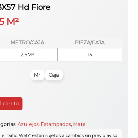
3X57 Hd Fiore
5
M²
METRO/CAJA
PIEZA/CAJA
2.5M²
13
M²
Caja
l carrito
gorías:
Azulejos
,
Estampados
,
Mate