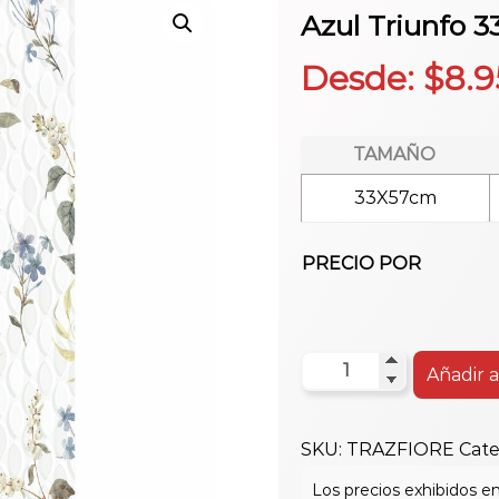
Azul Triunfo 3
Desde:
$
8.9
TAMAÑO
33X57cm
PRECIO POR
Azul
Añadir a
Triunfo
33X57
SKU:
TRAZFIORE
Cate
Hd
Fiore