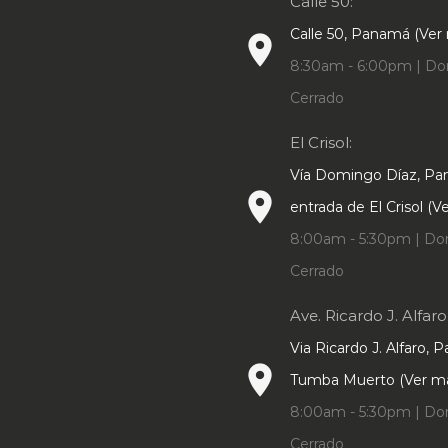
Calle 50:
pueden
pueden
Calle 50, Panamá (Ver
elegir
place
elegir
en
8:30am - 6:00pm | Do
en
la
Cerrado
la
página
página
El Crisol:
de
de
producto
Vía Domingo Díaz, P
producto
place
entrada de El Crisol (
8:00am - 5:30pm | Do
Cerrado
Ave. Ricardo J. Alfaro
Via Ricardo J. Alfaro, 
place
Tumba Muerto (Ver m
8:00am - 5:30pm | Do
Cerrado