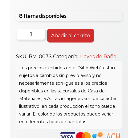
8 Items disponibles
Bm
Añadir al carrito
Tokio
Satin
SKU:
BM-003S
Categoría:
Llaves de Baño
Llave
Ducha
cantidad