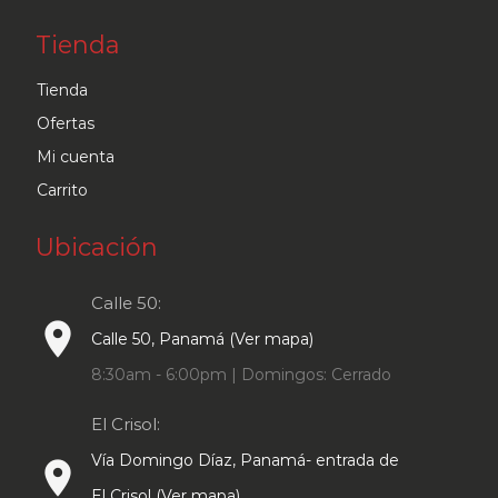
Tienda
Tienda
Ofertas
Mi cuenta
Carrito
Ubicación
Calle 50:
place
Calle 50, Panamá (Ver mapa)
8:30am - 6:00pm | Domingos: Cerrado
El Crisol:
Vía Domingo Díaz, Panamá- entrada de
place
El Crisol (Ver mapa)