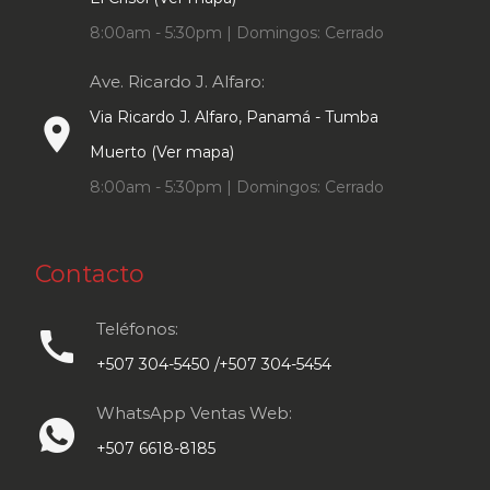
8:00am - 5:30pm | Domingos: Cerrado
Ave. Ricardo J. Alfaro:
Via Ricardo J. Alfaro, Panamá - Tumba
place
Muerto (Ver mapa)
8:00am - 5:30pm | Domingos: Cerrado
Contacto
Teléfonos:
call
+507 304-5450 /+507 304-5454
WhatsApp Ventas Web:
+507 6618-8185