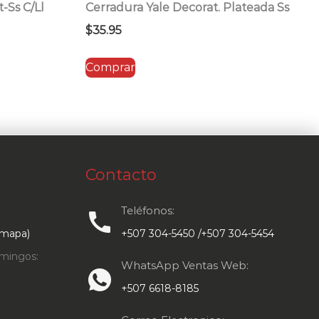
-Ss C/Ll
Cerradura Yale Decorat. Plateada Ss
$
35.95
Comprar
Contacto
Teléfonos:
call
 mapa)
+507 304-5450 /+507 304-5454
mingos:
WhatsApp Ventas Web:
+507 6618-8185