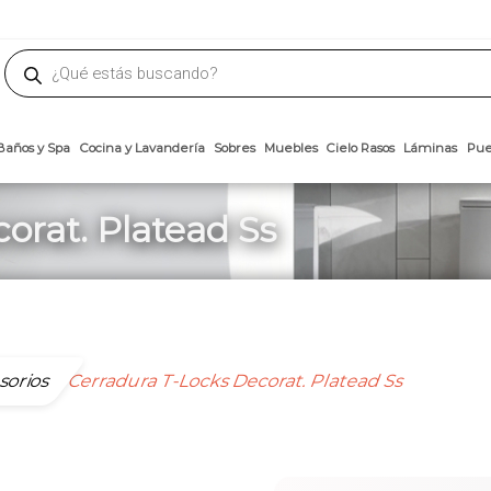
phone
ademateriales.com
304-5450
|
304-5454
|
6618-8185
Búsqueda
de
productos
Arcillas
Baños y Spa
Cocina y Lavandería
Sobres
Muebles
Cielo 
orat. Platead Ss
sorios
Cerradura T-Locks Decorat. Platead Ss