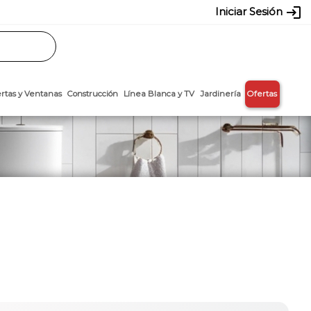
login
Iniciar Sesión
Rasos
Láminas
Puertas y Ventanas
Construcción
Línea Blanca y T