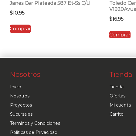
Janes Cer Plateada 587 Et-Ss C/Ll
Toledo Cerr
V1920Avus
$
10.95
$
16.95
Comprar
Comprar
Nosotros
Tienda
Inicio
Tienda
Nosotros
Ofertas
Proyectos
Mi cuenta
Sucursales
Carrito
Términos y Condiciones
Politicas de Privacidad