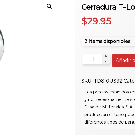
Cerradura T-Lo
$
29.95
2 Items disponibles
Cerradura
Añadir a
T-
Locks
SKU:
TD810US32
Cate
Decorat.
Platead
Ss
cantidad