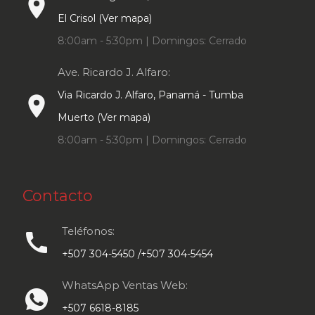
place
El Crisol (Ver mapa)
8:00am - 5:30pm | Domingos: Cerrado
Ave. Ricardo J. Alfaro:
Via Ricardo J. Alfaro, Panamá - Tumba
place
Muerto (Ver mapa)
8:00am - 5:30pm | Domingos: Cerrado
Contacto
Teléfonos:
call
+507 304-5450 /+507 304-5454
WhatsApp Ventas Web:
+507 6618-8185