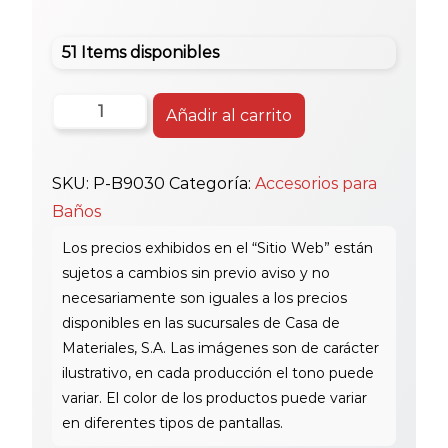
51 Items disponibles
Coflex
Añadir al carrito
Chupon
Conector
SKU:
P-B9030
Categoría:
Accesorios para
1
Baños
1/2-
1
1/4
cantidad