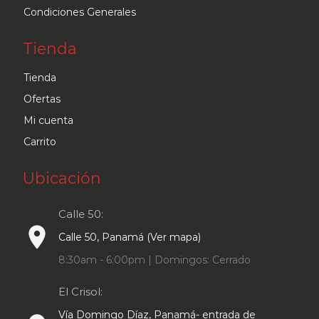
Condiciones Generales
Tienda
Tienda
Ofertas
Mi cuenta
Carrito
Ubicación
Calle 50:
place
Calle 50, Panamá (Ver mapa)
8:30am - 6:00pm | Domingos: Cerrado
El Crisol:
Vía Domingo Díaz, Panamá- entrada de