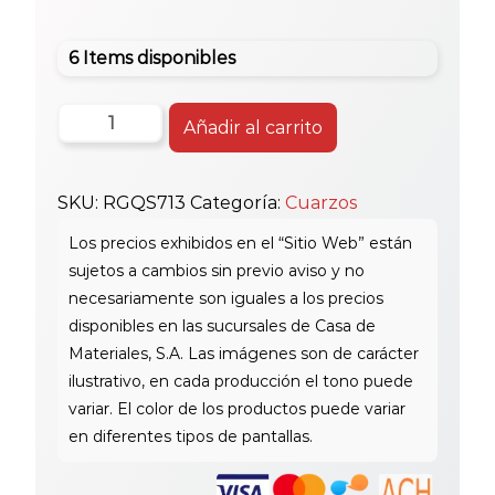
6 Items disponibles
Cuarzo
Añadir al carrito
Rg
274X70
SKU:
RGQS713
Categoría:
Cuarzos
Qs713
C/Zocalo
cantidad