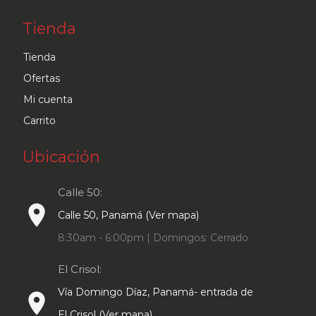
Tienda
Tienda
Ofertas
Mi cuenta
Carrito
Ubicación
Calle 50:
place
Calle 50, Panamá (Ver mapa)
8:30am - 6:00pm | Domingos: Cerrado
El Crisol:
Vía Domingo Díaz, Panamá- entrada de
place
El Crisol (Ver mapa)