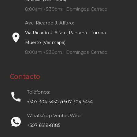
8:00am - 5:30pm | Domingos: Cerrado
Ave. Ricardo J. Alfaro:
Via Ricardo J. Alfaro, Panamá - Tumba
place
Muerto (Ver mapa)
8:00am - 5:30pm | Domingos: Cerrado
Contacto
Teléfonos:
call
+507 304-5450 /+507 304-5454
WhatsApp Ventas Web:
+507 6618-8185