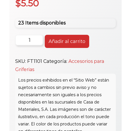
$
5.50
23 Items disponibles
Deca
Añadir al carrito
Kit
Torn.instalación
SKU:
FT1101
Categoría:
Accesorios para
Tina
Griferias
Lava
cantidad