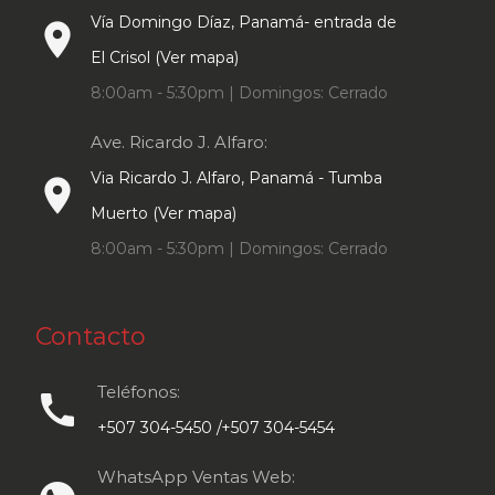
Vía Domingo Díaz, Panamá- entrada de
place
El Crisol (Ver mapa)
8:00am - 5:30pm | Domingos: Cerrado
Ave. Ricardo J. Alfaro:
Via Ricardo J. Alfaro, Panamá - Tumba
place
Muerto (Ver mapa)
8:00am - 5:30pm | Domingos: Cerrado
Contacto
Teléfonos:
call
+507 304-5450 /+507 304-5454
WhatsApp Ventas Web: