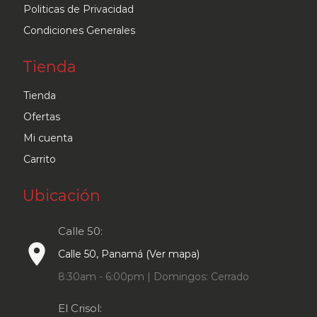
Politicas de Privacidad
Condiciones Generales
Tienda
Tienda
Ofertas
Mi cuenta
Carrito
Ubicación
Calle 50:
place
Calle 50, Panamá (Ver mapa)
8:30am - 6:00pm | Domingos: Cerrado
El Crisol: