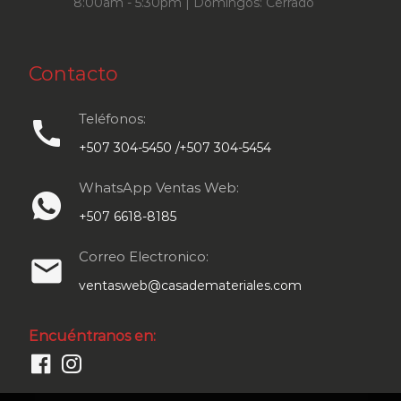
8:00am - 5:30pm | Domingos: Cerrado
Contacto
Teléfonos:
call
+507 304-5450 /+507 304-5454
WhatsApp Ventas Web:
+507 6618-8185
Correo Electronico:
email
ventasweb@casademateriales.com
Encuéntranos en: