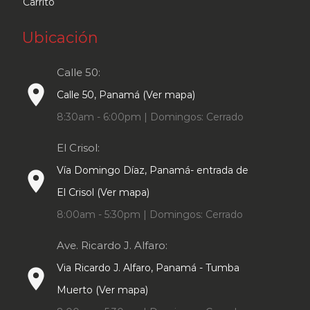
Carrito
Ubicación
Calle 50:
place
Calle 50, Panamá (Ver mapa)
8:30am - 6:00pm | Domingos: Cerrado
El Crisol:
Vía Domingo Díaz, Panamá- entrada de
place
El Crisol (Ver mapa)
8:00am - 5:30pm | Domingos: Cerrado
Ave. Ricardo J. Alfaro:
Via Ricardo J. Alfaro, Panamá - Tumba
place
Muerto (Ver mapa)