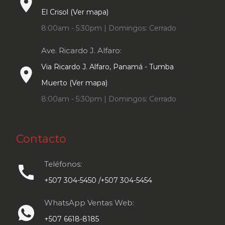
place
El Crisol (Ver mapa)
8:00am - 5:30pm | Domingos: Cerrado
Ave. Ricardo J. Alfaro:
Via Ricardo J. Alfaro, Panamá - Tumba
place
Muerto (Ver mapa)
8:00am - 5:30pm | Domingos: Cerrado
Contacto
Teléfonos:
call
+507 304-5450 /+507 304-5454
WhatsApp Ventas Web:
+507 6618-8185