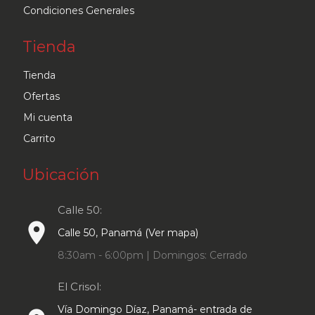
Condiciones Generales
Tienda
Tienda
Ofertas
Mi cuenta
Carrito
Ubicación
Calle 50:
place
Calle 50, Panamá (Ver mapa)
8:30am - 6:00pm | Domingos: Cerrado
El Crisol:
Vía Domingo Díaz, Panamá- entrada de