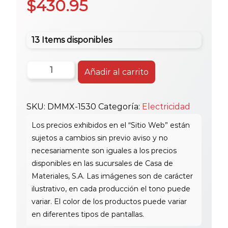
$
430.95
13 Items disponibles
Extractor
Añadir al carrito
axial
Mx-
SKU:
DMMX-1530
Categoría:
Electricidad
1530
220V
monof.
Correa
Polea
cantidad