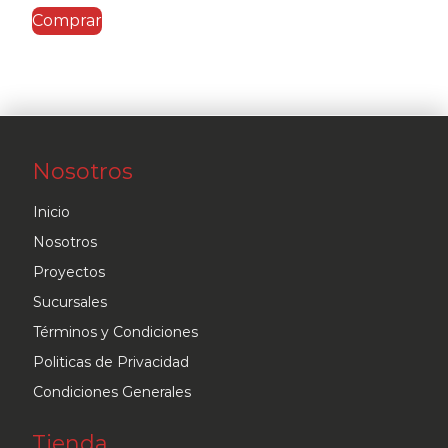
Comprar
era:
es:
$449.95.
$337.46.
Nosotros
Inicio
Nosotros
Proyectos
Sucursales
Términos y Condiciones
Politicas de Privacidad
Condiciones Generales
Tienda