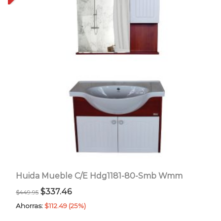
Huida Mueble C/E Hdg1181-80-Smb Wmm
El
El
$
337.46
$
449.95
precio
precio
Ahorras:
$
112.49
(25%)
original
actual