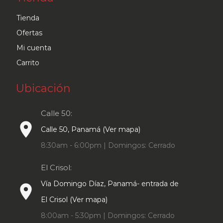
Tienda
Ofertas
Mi cuenta
Carrito
Ubicación
Calle 50:
place
Calle 50, Panamá (Ver mapa)
8:30am - 6:00pm | Domingos: Cerrado
El Crisol:
Vía Domingo Díaz, Panamá- entrada de
place
El Crisol (Ver mapa)
8:00am - 5:30pm | Domingos: Cerrado