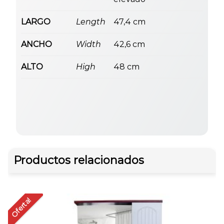
LARGO
Length
47,4 cm
ANCHO
Width
42,6 cm
ALTO
High
48 cm
Productos relacionados
Oferta!