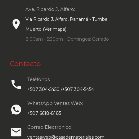
Ave. Ricardo J. Alfaro:
Via Ricardo J. Alfaro, Panamá - Tumba
place
Muerto (Ver mapa)
8:00am - 5:30pm | Domingos: Cerrado
Contacto
Teléfonos:
call
+507 304-5450 /+507 304-5454
WhatsApp Ventas Web:
+507 6618-8185
Correo Electronico:
email
ventasweb@casademateriales.com