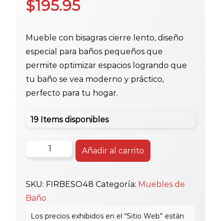
$
195.95
Mueble con bisagras cierre lento, diseño
especial para baños pequeños que
permite optimizar espacios logrando que
tu baño se vea moderno y práctico,
perfecto para tu hogar.
19 Items disponibles
Firplak
Añadir al carrito
Mueb
Basico
SKU:
FIRBESO48
Categoría:
Muebles de
Elev
Baño
48X43
G/S