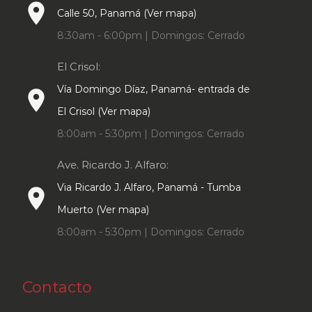
place
Calle 50, Panamá (Ver mapa)
8:30am - 6:00pm | Domingos: Cerrado
El Crisol:
Vía Domingo Díaz, Panamá- entrada de
place
El Crisol (Ver mapa)
8:00am - 5:30pm | Domingos: Cerrado
Ave. Ricardo J. Alfaro:
Via Ricardo J. Alfaro, Panamá - Tumba
place
Muerto (Ver mapa)
8:00am - 5:30pm | Domingos: Cerrado
Contacto