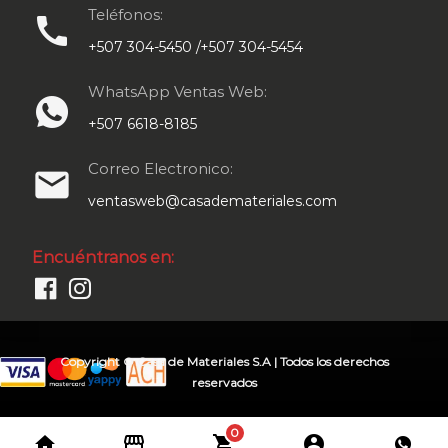
Teléfonos:
call
+507 304-5450 /+507 304-5454
WhatsApp Ventas Web:
+507 6618-8185
Correo Electronico:
email
ventasweb@casademateriales.com
Encuéntranos en:
Copyright © Casa de Materiales S.A | Todos los derechos
reservados
0
home
storefront
shopping_cart
account_circle