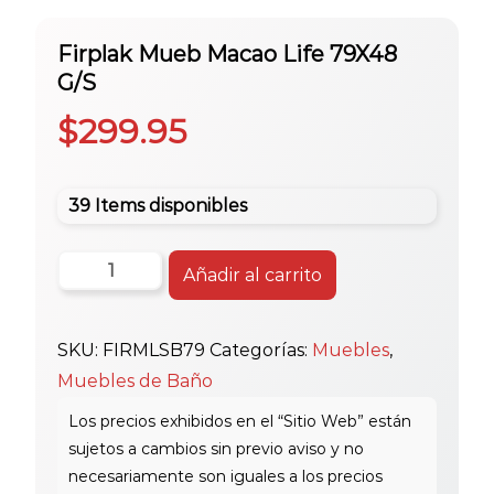
Firplak Mueb Macao Life 79X48
G/S
$
299.95
39 Items disponibles
Firplak
Añadir al carrito
Mueb
Macao
SKU:
FIRMLSB79
Categorías:
Muebles
,
Life
Muebles de Baño
79X48
G/S
cantidad