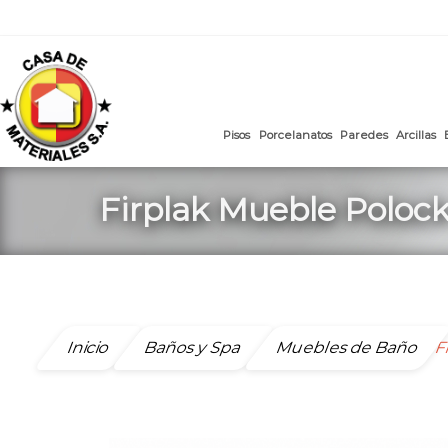
mail
:
ventasweb@casademateriales.com
|
proyectos@cas
Saltar
al
contenido
Pisos
Porcelanatos
Paredes
Firplak Mueble Poloc
Inicio
Baños y Spa
Muebles de Baño
F