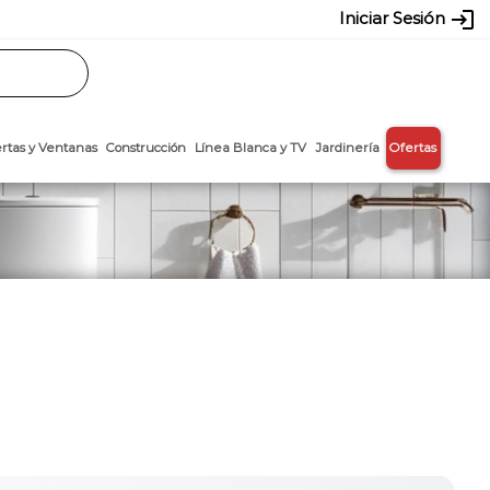
login
Iniciar Sesión
Rasos
Láminas
Puertas y Ventanas
Construcción
Línea Blanca y T