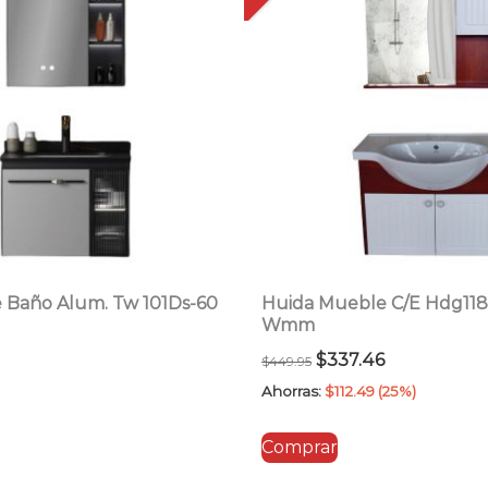
 Baño Alum. Tw 101Ds-60
Huida Mueble C/E Hdg11
Wmm
El
El
$
337.46
$
449.95
precio
precio
Ahorras:
$
112.49
(25%)
original
actual
Comprar
era:
es:
$449.95.
$337.46.