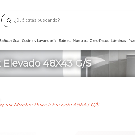
phone
ademateriales.com
304-5450
|
304-5454
|
6618-8185
Búsqueda
de
productos
Arcillas
Baños y Spa
Cocina y Lavandería
Sobres
Muebles
Cielo 
k Elevado 48X43 G/S
irplak Mueble Polock Elevado 48X43 G/S