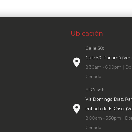
Ubicación
Calle 50:
Calle 50, Panamá (Ver
place
8:30am - 6:00pm | Do
Cerrado
El Crisol:
Vía Domingo Díaz, P
place
entrada de El Crisol (
8:00am - 5:30pm | Do
Cerrado