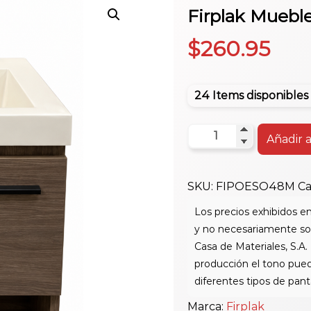
Firplak Muebl
$
260.95
24 Items disponibles
Firplak
Añadir a
Mueble
Polock
SKU:
FIPOESO48M
Ca
Elevado
48X43
G/S
cantidad
Marca:
Firplak