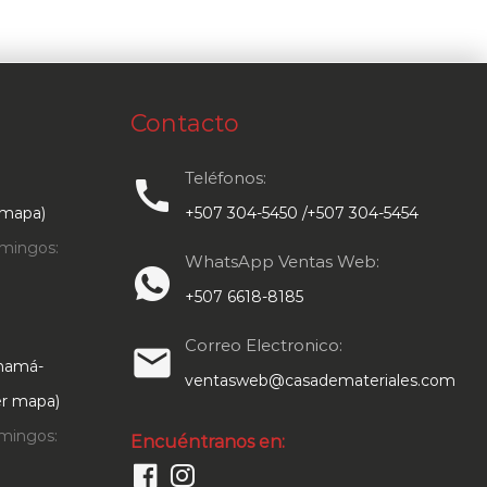
Contacto
Teléfonos:
call
 mapa)
+507 304-5450 /+507 304-5454
mingos:
WhatsApp Ventas Web:
+507 6618-8185
Correo Electronico:
email
anamá-
ventasweb@casademateriales.com
Ver mapa)
mingos:
Encuéntranos en: