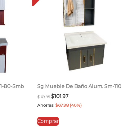
81-80-Smb
Sg Mueble De Baño Alum. Sm-110
El
El
$
101.97
$
169.95
precio
precio
Ahorras:
$
67.98
(40%)
original
actual
Comprar
era:
es:
$169.95.
$101.97.