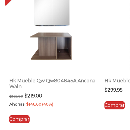
Hk Mueble Qw Qw804845A Ancona
Hk Mueble
Waln
$
299.95
El
El
$
219.00
$
365.00
precio
precio
Ahorras:
$
146.00
(40%)
Comprar
original
actual
Comprar
era:
es:
$365.00.
$219.00.