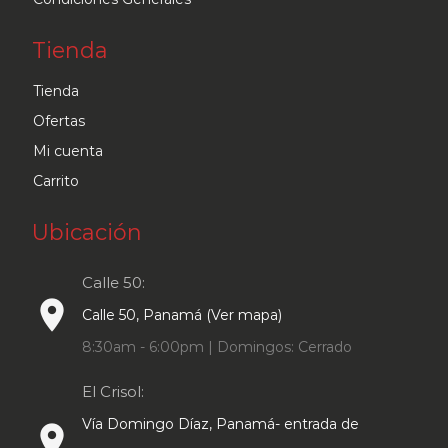
Tienda
Tienda
Ofertas
Mi cuenta
Carrito
Ubicación
Calle 50:
place
Calle 50, Panamá (Ver mapa)
8:30am - 6:00pm | Domingos: Cerrado
El Crisol:
Vía Domingo Díaz, Panamá- entrada de
place