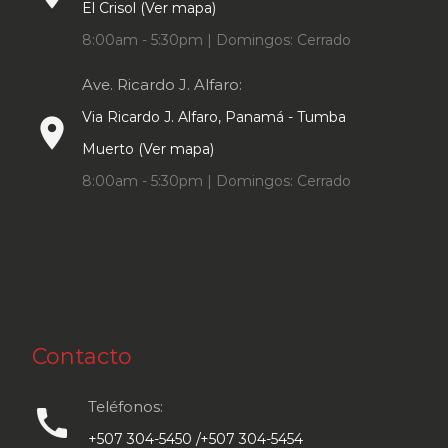
El Crisol (Ver mapa)
8:00am - 5:30pm | Domingos: Cerrado
Ave. Ricardo J. Alfaro:
Via Ricardo J. Alfaro, Panamá - Tumba
place
Muerto (Ver mapa)
8:00am - 5:30pm | Domingos: Cerrado
Contacto
Teléfonos:
call
+507 304-5450 /+507 304-5454