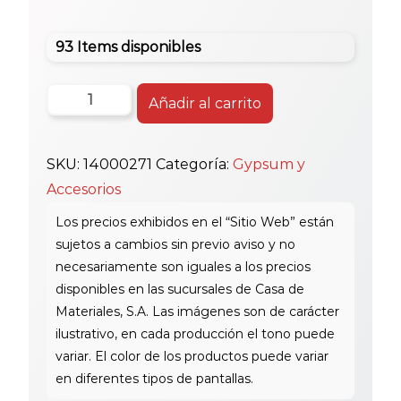
93 Items disponibles
Fulminantes
Añadir al carrito
Verde
X
SKU:
14000271
Categoría:
Gypsum y
Caja
Accesorios
Nivel
3
cantidad