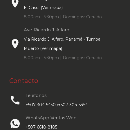
place
El Crisol (Ver mapa)
8:00am - 5:30pm | Domingos: Cerrado
Ave. Ricardo J. Alfaro:
Via Ricardo J. Alfaro, Panamá - Tumba
place
Muerto (Ver mapa)
8:00am - 5:30pm | Domingos: Cerrado
Contacto
Teléfonos:
call
+507 304-5450 /+507 304-5454
WhatsApp Ventas Web:
+507 6618-8185