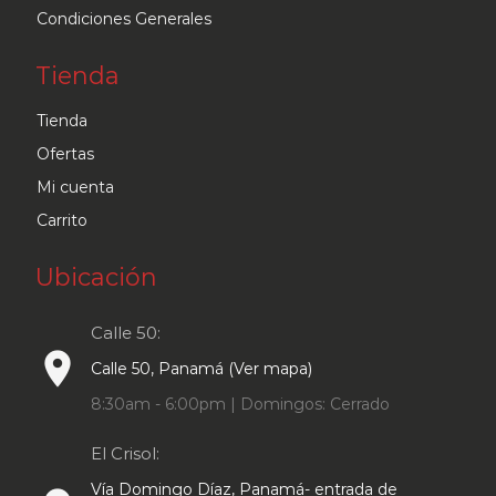
Condiciones Generales
Tienda
Tienda
Ofertas
Mi cuenta
Carrito
Ubicación
Calle 50:
place
Calle 50, Panamá (Ver mapa)
8:30am - 6:00pm | Domingos: Cerrado
El Crisol:
Vía Domingo Díaz, Panamá- entrada de