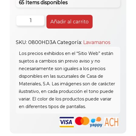
65 Items disponibles
Huida
Añadir al carrito
Apricot
Lav
SKU:
0800HD3A
Categoría:
Lavamanos
S/Ped.
Hd3
cantidad