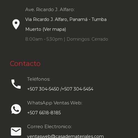
Ave. Ricardo J. Alfaro:
Via Ricardo J. Alfaro, Panamá - Tumba
place
Muerto (Ver mapa)
8:00am - 5:30pm | Domingos: Cerrado
Contacto
Teléfonos:
call
+507 304-5450 /+507 304-5454
WhatsApp Ventas Web:
+507 6618-8185
Correo Electronico:
email
ventasweb@casademateriales.com