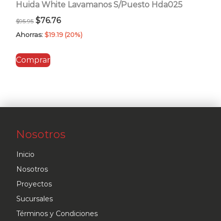
Huida White Lavamanos S/Puesto Hda025
El
El
$
76.76
$
95.95
precio
precio
Ahorras:
$
19.19
(20%)
original
actual
Comprar
era:
es:
$95.95.
$76.76.
Nosotros
Inicio
Nosotros
Proyectos
Sucursales
Términos y Condiciones