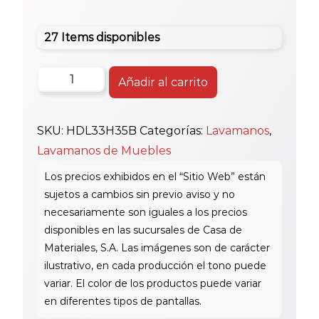
27 Items disponibles
Huida
Añadir al carrito
Black
Lav.
SKU:
HDL33H35B
Categorías:
Lavamanos
,
Mueble
Lavamanos de Muebles
Hdl3
3H35
cantidad