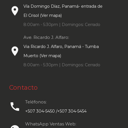
Vía Domingo Díaz, Panamá- entrada de
place
El Crisol (Ver mapa)
8:00am - 5:30pm | Domingos: Cerrado
Ave. Ricardo J. Alfaro:
Via Ricardo J. Alfaro, Panamá - Tumba
place
Muerto (Ver mapa)
8:00am - 5:30pm | Domingos: Cerrado
Contacto
Teléfonos:
call
+507 304-5450 /+507 304-5454
WhatsApp Ventas Web: