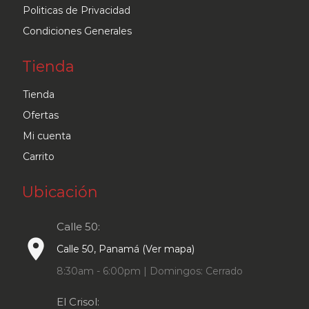
Politicas de Privacidad
Condiciones Generales
Tienda
Tienda
Ofertas
Mi cuenta
Carrito
Ubicación
Calle 50:
place
Calle 50, Panamá (Ver mapa)
8:30am - 6:00pm | Domingos: Cerrado
El Crisol: