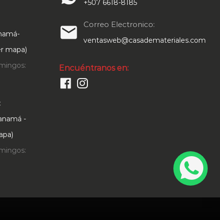
+507 6618-8185
Correo Electronico:
email
anamá-
ventasweb@casademateriales.com
Ver mapa)
mingos:
Encuéntranos en:
:
Panamá -
apa)
mingos: