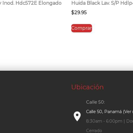
y Inod. Hdc572E Elongado
Huida Black Lav. S/P Hdlp
$
29.95
Comprar
Ubicación
Calle 50:
Calle 50, Panamá (Ver
place
8:30am - 6:00pm | Do
Cerrado