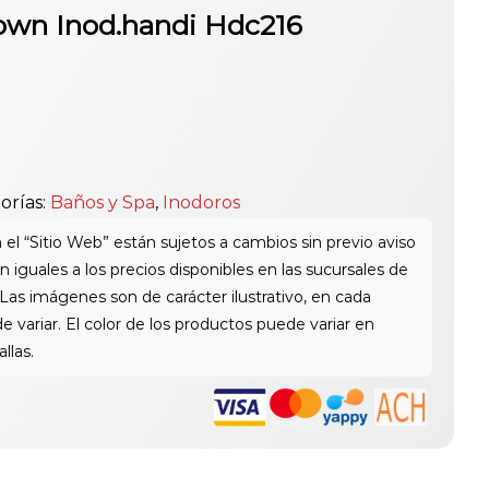
own Inod.handi Hdc216
orías:
Baños y Spa
,
Inodoros