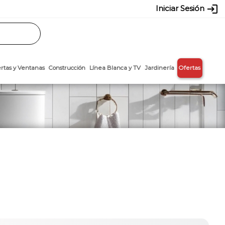
login
Iniciar Sesión
Rasos
Láminas
Puertas y Ventanas
Construcción
Línea Blanca y T