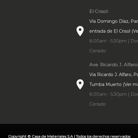
El Crisol:
Vía Domingo Díaz, P
place
entrada de El Crisol (
8:00am - 5:30pm | Do
Cerrado
Ave. Ricardo J. Alfaro
Via Ricardo J. Alfaro, 
place
Tumba Muerto (Ver m
8:00am - 5:30pm | Do
Cerrado
Copyright © Casa de Materiales S.A | Todos los derechos reservados