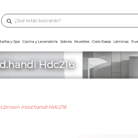
phone
ademateriales.com
304-5450
|
304-5454
|
6618-8185
Búsqueda
de
productos
Arcillas
Baños y Spa
Cocina y Lavandería
Sobres
Muebles
Cielo 
d.handi Hdc216
t.brown Inod.handi Hdc216