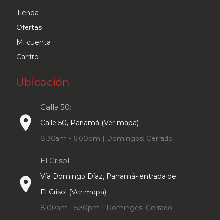
Tienda
Ofertas
Mi cuenta
Carrito
Ubicación
Calle 50:
place
Calle 50, Panamá (Ver mapa)
8:30am - 6:00pm | Domingos: Cerrado
El Crisol:
Vía Domingo Díaz, Panamá- entrada de
place
El Crisol (Ver mapa)
8:00am - 5:30pm | Domingos: Cerrado