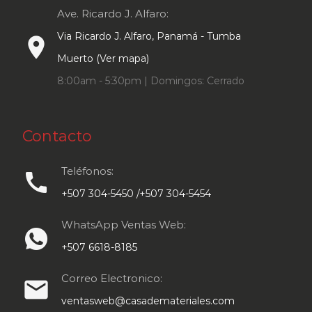
Ave. Ricardo J. Alfaro:
Via Ricardo J. Alfaro, Panamá - Tumba
place
Muerto (Ver mapa)
8:00am - 5:30pm | Domingos: Cerrado
Contacto
Teléfonos:
call
+507 304-5450 /+507 304-5454
WhatsApp Ventas Web:
+507 6618-8185
Correo Electronico:
email
ventasweb@casademateriales.com