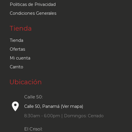
Politicas de Privacidad
Condiciones Generales
Tienda
Tienda
Ofertas
Mi cuenta
Carrito
Ubicación
Calle 50:
place
Calle 50, Panamá (Ver mapa)
8:30am - 6:00pm | Domingos: Cerrado
El Crisol: