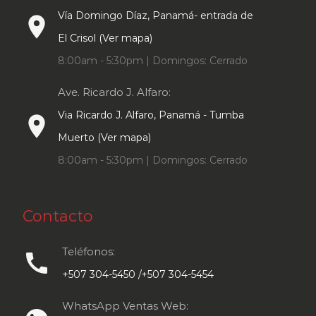
Vía Domingo Díaz, Panamá- entrada de
place
El Crisol (Ver mapa)
8:00am - 5:30pm | Domingos: Cerrado
Ave. Ricardo J. Alfaro:
Via Ricardo J. Alfaro, Panamá - Tumba
place
Muerto (Ver mapa)
8:00am - 5:30pm | Domingos: Cerrado
Contacto
Teléfonos:
call
+507 304-5450 /+507 304-5454
WhatsApp Ventas Web: