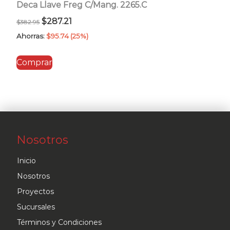
Deca Llave Freg C/Mang. 2265.C
El
El
$
287.21
$
382.95
precio
precio
Ahorras:
$
95.74
(25%)
original
actual
Comprar
era:
es:
$382.95.
$287.21.
Nosotros
Inicio
Nosotros
Proyectos
Sucursales
Términos y Condiciones