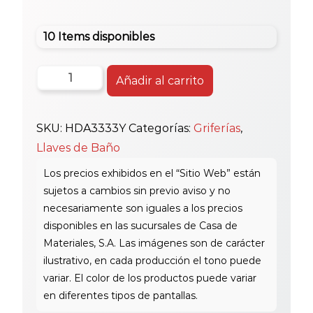
10 Items disponibles
Huida
Añadir al carrito
Llave
Bañera
SKU:
HDA3333Y
Categorías:
Griferías
,
Hda3333Y
Llaves de Baño
cantidad