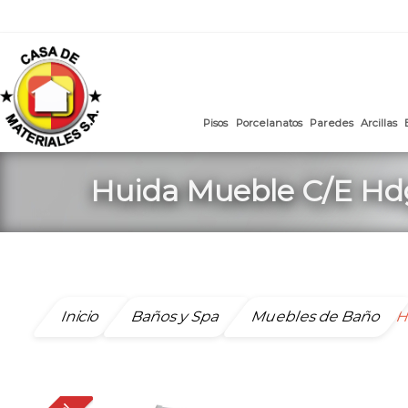
mail
:
ventasweb@casademateriales.com
|
proyectos@cas
Saltar
al
contenido
Pisos
Porcelanatos
Paredes
Huida Mueble C/E H
Inicio
Baños y Spa
Muebles de Baño
H