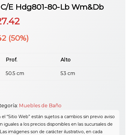
e C/E Hdg801-80-Lb Wm&Db
El
27.42
cio
precio
42
(50%)
ginal
actual
Prof.
Alto
:
es:
50.5 cm
53 cm
4.84.
$327.42.
tegoría:
Muebles de Baño