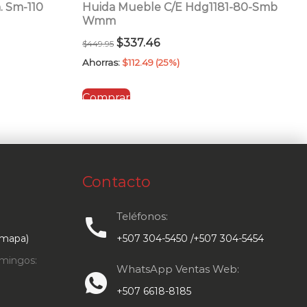
 Sm-110
Huida Mueble C/E Hdg1181-80-Smb
Wmm
El
El
$
337.46
$
449.95
precio
precio
Ahorras:
$
112.49
(25%)
original
actual
Comprar
era:
es:
$449.95.
$337.46.
Contacto
Teléfonos:
call
 mapa)
+507 304-5450 /+507 304-5454
mingos:
WhatsApp Ventas Web:
+507 6618-8185