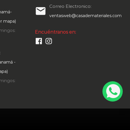
Correo Electronico:
email
anamá-
ventasweb@casademateriales.com
Ver mapa)
mingos:
Encuéntranos en:
:
Panamá -
apa)
mingos: