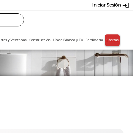
login
Iniciar Sesión
Rasos
Láminas
Puertas y Ventanas
Construcción
Línea Blanca y T