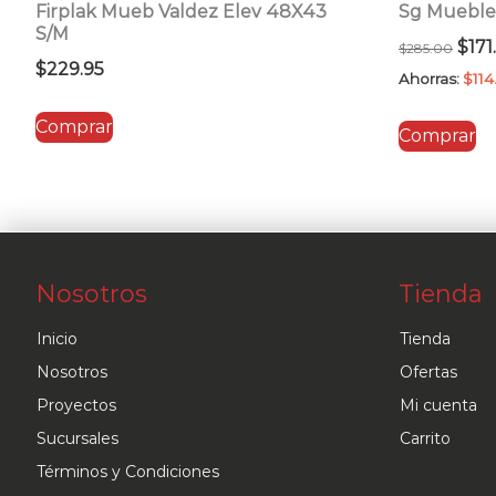
Firplak Mueb Valdez Elev 48X43
Sg Mueble
S/M
El
$
171
$
285.00
$
229.95
prec
Ahorras:
$
114
orig
Comprar
Comprar
era:
$285
Nosotros
Tienda
Inicio
Tienda
Nosotros
Ofertas
Proyectos
Mi cuenta
Sucursales
Carrito
Términos y Condiciones