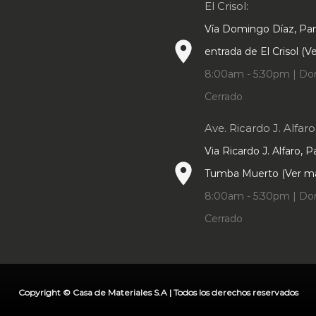
El Crisol:
Vía Domingo Díaz, P
place
entrada de El Crisol (
8:00am - 5:30pm | Do
Cerrado
Ave. Ricardo J. Alfaro
Via Ricardo J. Alfaro, 
place
Tumba Muerto (Ver m
8:00am - 5:30pm | Do
Cerrado
Copyright © Casa de Materiales S.A | Todos los derechos reservados