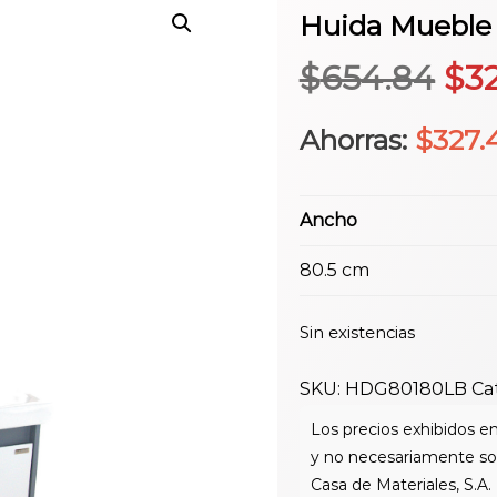
Huida Muebl
El
$
654.84
$
3
pre
Ahorras:
$
327.
ori
Ancho
era
80.5 cm
$65
Sin existencias
SKU:
HDG80180LB
Ca