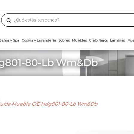
phone
ademateriales.com
304-5450
|
304-5454
|
6618-8185
Búsqueda
de
productos
Arcillas
Baños y Spa
Cocina y Lavandería
Sobres
Muebles
Cielo 
dg801-80-Lb Wm&Db
uida Mueble C/E Hdg801-80-Lb Wm&Db