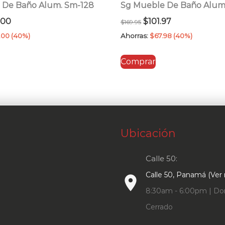
 De Baño Alum. Sm-128
Sg Mueble De Baño Alum.
El
El
El
.00
$
101.97
$
169.95
io
precio
precio
precio
.00
(40%)
Ahorras:
$
67.98
(40%)
inal
actual
original
actual
Comprar
es:
era:
es:
.00.
$171.00.
$169.95.
$101.97.
Ubicación
Calle 50:
Calle 50, Panamá (Ver
place
8:30am - 6:00pm | Do
Cerrado