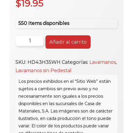
$
19.95
550 Items disponibles
Huida
Añadir al carrito
White
Lav.
SKU:
HD43H35WH
Categorías:
Lavamanos
,
S/P
Lavamanos sin Pedestal
Hd4
3H
35Mm
cantidad