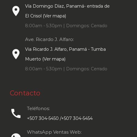
Vía Domingo Díaz, Panamá- entrada de
place
El Crisol (Ver mapa)
8:00am - 5:30pm | Domingos: Cerrado
Ave. Ricardo J. Alfaro:
Via Ricardo J. Alfaro, Panamá - Tumba
place
Muerto (Ver mapa)
8:00am - 5:30pm | Domingos: Cerrado
Contacto
Teléfonos:
call
+507 304-5450 /+507 304-5454
WhatsApp Ventas Web: