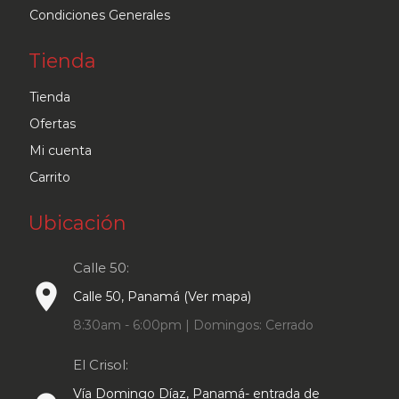
Condiciones Generales
Tienda
Tienda
Ofertas
Mi cuenta
Carrito
Ubicación
Calle 50:
place
Calle 50, Panamá (Ver mapa)
8:30am - 6:00pm | Domingos: Cerrado
El Crisol:
Vía Domingo Díaz, Panamá- entrada de