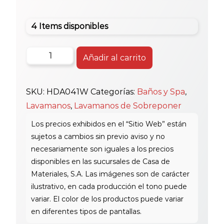
4 Items disponibles
Huida
Añadir al carrito
White
Lav.
SKU:
HDA041W
Categorías:
Baños y Spa
,
S/Puesto
Lavamanos
,
Lavamanos de Sobreponer
Hda041
cantidad