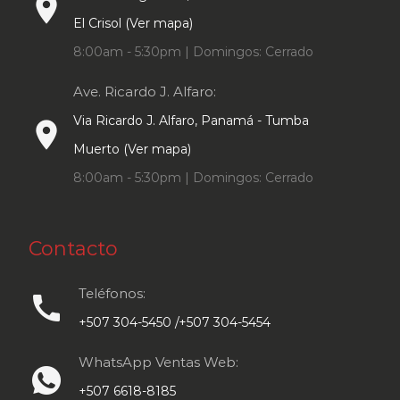
place
El Crisol (Ver mapa)
8:00am - 5:30pm | Domingos: Cerrado
Ave. Ricardo J. Alfaro:
Via Ricardo J. Alfaro, Panamá - Tumba
place
Muerto (Ver mapa)
8:00am - 5:30pm | Domingos: Cerrado
Contacto
Teléfonos:
call
+507 304-5450 /+507 304-5454
WhatsApp Ventas Web:
+507 6618-8185